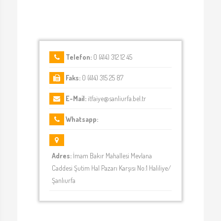
Telefon:
0 (414) 312 12 45
Faks:
0 (414) 315 25 87
E-Mail:
itfaiye@sanliurfa.bel.tr
Whatsapp:
Adres:
İmam Bakır Mahallesi Mevlana
Caddesi Şutim Hal Pazarı Karşısı No:1 Haliliye/
Şanlıurfa