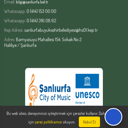
Email:
bilgi@sanliurfa.bel.tr
Whatasapp:
0 (414) 153 00 00
Whatasapp:
0 (414) 316 08 62
Kep Adresi:
sanliurfabuyuksehirbelediyesi@hs01.kep.tr
Adres:
Bamyasuyu Mahallesi 154. Sokak No:2
Haliliye / Şanlıurfa
Bu web sitesi, deneyiminizi iyileştirmek için çerezler kullanır. Daha fazla bilgi
için
çerez politikamızı
okuyun.
Kabul Et