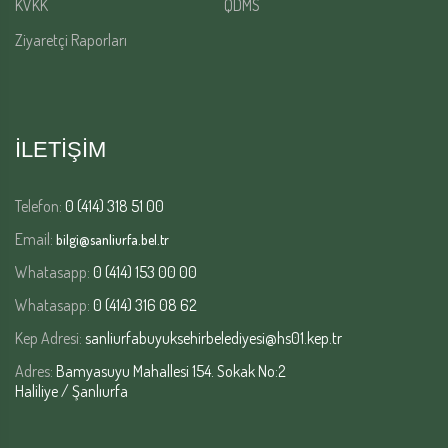
KVKK
QDMS
Ziyaretçi Raporları
İLETİŞİM
Telefon:
0 (414) 318 51 00
Email:
bilgi@sanliurfa.bel.tr
Whatasapp:
0 (414) 153 00 00
Whatasapp:
0 (414) 316 08 62
Kep Adresi:
sanliurfabuyuksehirbelediyesi@hs01.kep.tr
Adres:
Bamyasuyu Mahallesi 154. Sokak No:2
Haliliye / Şanlıurfa