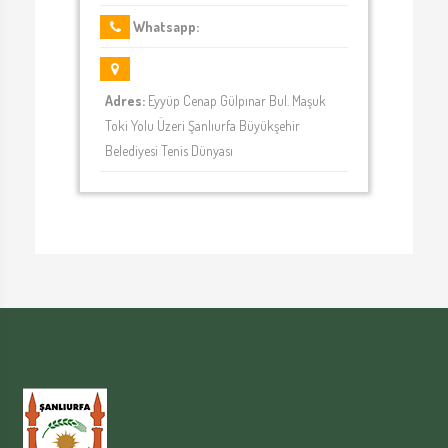
Whatsapp:
Adres:
Eyyüp Cenap Gülpınar Bul. Maşuk
Toki Yolu Üzeri Şanlıurfa Büyükşehir
Belediyesi Tenis Dünyası