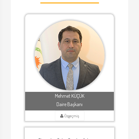
Mehmet KÜÇÜK
Daire Başkanı
Özgeçmiş