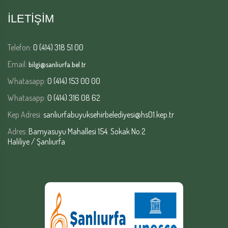
İLETİŞİM
Telefon:
0 (414) 318 51 00
Email:
bilgi@sanliurfa.bel.tr
Whatasapp:
0 (414) 153 00 00
Whatasapp:
0 (414) 316 08 62
Kep Adresi:
sanliurfabuyuksehirbelediyesi@hs01.kep.tr
Adres:
Bamyasuyu Mahallesi 154. Sokak No:2
Haliliye / Şanlıurfa