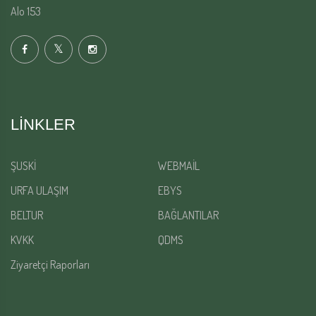
Alo 153
LINKLER
ŞUSKİ
WEBMAİL
URFA ULAŞIM
EBYS
BELTUR
BAĞLANTILAR
KVKK
QDMS
Ziyaretçi Raporları