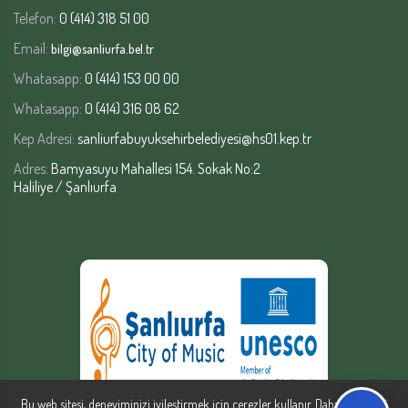
Telefon:
0 (414) 318 51 00
Email:
bilgi@sanliurfa.bel.tr
Whatasapp:
0 (414) 153 00 00
Whatasapp:
0 (414) 316 08 62
Kep Adresi:
sanliurfabuyuksehirbelediyesi@hs01.kep.tr
Adres:
Bamyasuyu Mahallesi 154. Sokak No:2
Haliliye / Şanlıurfa
Bu web sitesi, deneyiminizi iyileştirmek için çerezler kullanır. Daha fazla bilgi