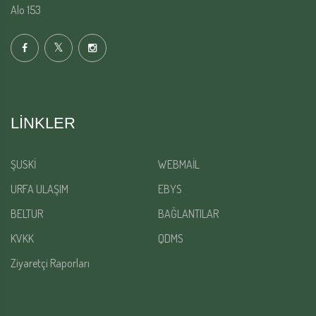
Alo 153
LINKLER
ŞUSKİ
WEBMAİL
URFA ULAŞIM
EBYS
BELTUR
BAĞLANTILAR
KVKK
QDMS
Ziyaretçi Raporları