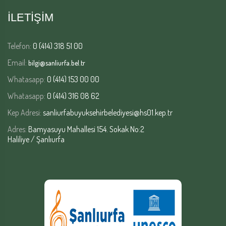
İLETİŞİM
Telefon:
0 (414) 318 51 00
Email:
bilgi@sanliurfa.bel.tr
Whatasapp:
0 (414) 153 00 00
Whatasapp:
0 (414) 316 08 62
Kep Adresi:
sanliurfabuyuksehirbelediyesi@hs01.kep.tr
Adres:
Bamyasuyu Mahallesi 154. Sokak No:2
Haliliye / Şanlıurfa