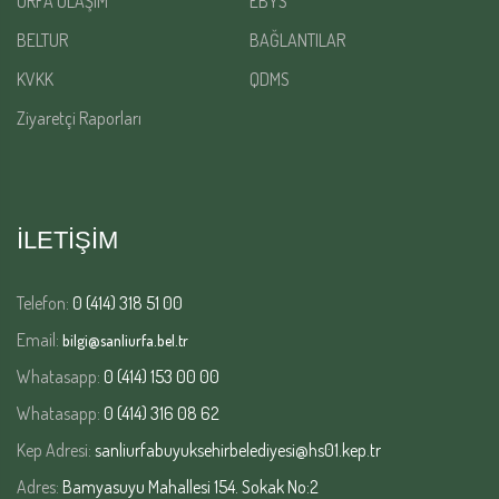
URFA ULAŞIM
EBYS
BELTUR
BAĞLANTILAR
KVKK
QDMS
Ziyaretçi Raporları
İLETİŞİM
Telefon:
0 (414) 318 51 00
Email:
bilgi@sanliurfa.bel.tr
Whatasapp:
0 (414) 153 00 00
Whatasapp:
0 (414) 316 08 62
Kep Adresi:
sanliurfabuyuksehirbelediyesi@hs01.kep.tr
Adres:
Bamyasuyu Mahallesi 154. Sokak No:2