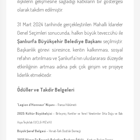
ilişkilerin gelişmesine sağladığı katkıların bir göstergesi
olarak takdim edilmiştir.
31 Mart 2024 tarihinde gerçekleştirilen Mahalli İdareler
Genel Seçimleri sonucunda, halkın büyük teveccühü ile
Şanlıurfa Büyükşehir Belediye Başkanı
seçilmiştir.
Başkanlık görevi süresince, kentin kalkınması, sosyal
refahın artırılması ve Şanlıurfa’nın uluslararası düzeyde
etkinliğinin artması adına pek çok girişim ve projeye
liderlik etmektedir.
Ödüller ve Takdir Belgeleri
"Legion d’Honneur" Nişanı
– Fransa Hükûmeti
2025 Kültür Büyükelçisi
– Birleşmiş Kentler ve Yerel Yönetimler Orta Doğu ve Batı
Asya Teşkilatı (UCLG-MEWA)
Büyük Şeref Belgesi
– Hırvat-Türk Dostluk Derneği
2025 Yılının En Başarılı Belediye Başkanı Ödülü
– Kent ve Başkan Dergisi