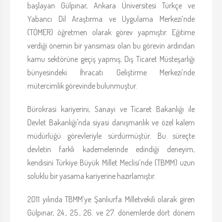
başlayan Gülpınar, Ankara Üniversitesi Türkçe ve
Yabancı Dil Araştırma ve Uygulama Merkezi’nde
(TÖMER) öğretmen olarak görev yapmıştır. Eğitime
verdiği önemin bir yansıması olan bu görevin ardından
kamu sektörüne geçiş yapmış; Dış Ticaret Müsteşarlığı
bünyesindeki İhracatı Geliştirme Merkezi’nde
mütercimlik görevinde bulunmuştur.
Bürokrasi kariyerini, Sanayi ve Ticaret Bakanlığı ile
Devlet Bakanlığı'nda siyasi danışmanlık ve özel kalem
müdürlüğü görevleriyle sürdürmüştür. Bu süreçte
devletin farklı kademelerinde edindiği deneyim,
kendisini Türkiye Büyük Millet Meclisi’nde (TBMM) uzun
soluklu bir yasama kariyerine hazırlamıştır.
2011 yılında TBMM’ye Şanlıurfa Milletvekili olarak giren
Gülpınar, 24., 25., 26. ve 27. dönemlerde dört dönem