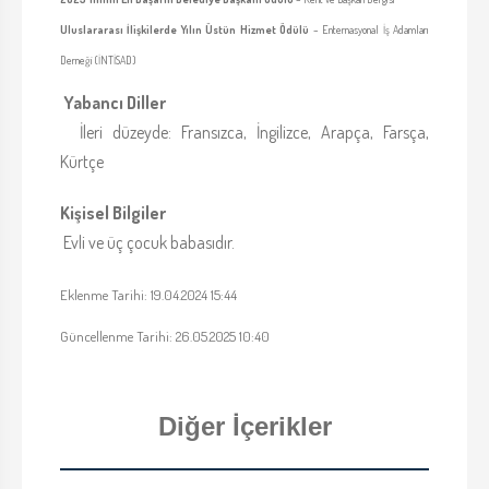
Uluslararası İlişkilerde Yılın Üstün Hizmet Ödülü
– Enternasyonal İş Adamları
Derneği (İNTİSAD)
Yabancı Diller
İleri düzeyde: Fransızca, İngilizce, Arapça, Farsça,
Kürtçe
Kişisel Bilgiler
Evli ve üç çocuk babasıdır.
Eklenme Tarihi: 19.04.2024 15:44
Güncellenme Tarihi: 26.05.2025 10:40
Diğer İçerikler