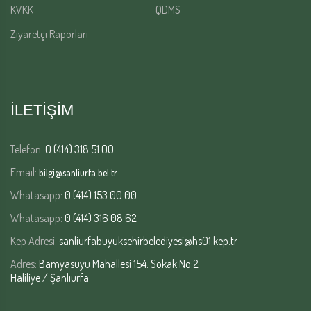
KVKK
QDMS
Ziyaretçi Raporları
İLETİŞİM
Telefon:
0 (414) 318 51 00
Email:
bilgi@sanliurfa.bel.tr
Whatasapp:
0 (414) 153 00 00
Whatasapp:
0 (414) 316 08 62
Kep Adresi:
sanliurfabuyuksehirbelediyesi@hs01.kep.tr
Adres:
Bamyasuyu Mahallesi 154. Sokak No:2
Haliliye / Şanlıurfa