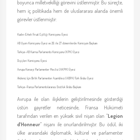
boyunca milletvekilliği görevini üstlenmiştir. Bu süreçte,
hem iç politikada hem de uluslararası alanda önemli
görevler üstlenmiştir:
Kadın-Erkek Fırsat Eşitliği Komisyonu Üyesi
AB Uyum Komisyonu Üyesi ve 26. ile 27. dönemlerde Komisyon Başkanı
Türkiye-AB Karma Parlamento Komisyonu (KPK) Üyesi
Dışişleri Komisyonu Üyesi
Avrupa Konseyi Parlamenter Meclisi (AKPM) Üyesi
Akdeniz İçin Birlik Parlamenter Asamblesi (AİBPA) Türk Grubu Üyesi
Türkiye-Fransa Parlamentolararası Dostluk Grubu Başkanı
Avrupa ile olan ilişkilerin geliştirilmesinde gösterdiği
üstün gayretler neticesinde, Fransa Hükümeti
tarafından verilen en yüksek sivil nişan olan
"Legion
d’Honneur"
nişanı ile onurlandırılmıştır. Bu ödül, iki
ülke arasındaki diplomatik, kültürel ve parlamenter