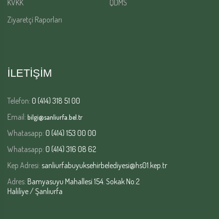
KVKK
QDMS
Ziyaretçi Raporları
İLETİŞİM
Telefon:
0 (414) 318 51 00
Email:
bilgi@sanliurfa.bel.tr
Whatasapp:
0 (414) 153 00 00
Whatasapp:
0 (414) 316 08 62
Kep Adresi:
sanliurfabuyuksehirbelediyesi@hs01.kep.tr
Adres:
Bamyasuyu Mahallesi 154. Sokak No:2
Haliliye / Şanlıurfa