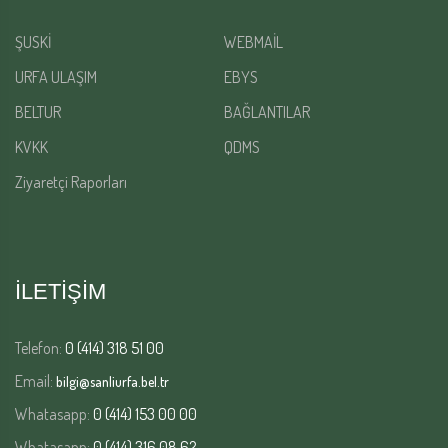
ŞUSKİ
WEBMAİL
URFA ULAŞIM
EBYS
BELTUR
BAĞLANTILAR
KVKK
QDMS
Ziyaretçi Raporları
İLETİŞİM
Telefon:
0 (414) 318 51 00
Email:
bilgi@sanliurfa.bel.tr
Whatasapp:
0 (414) 153 00 00
Whatasapp:
0 (414) 316 08 62