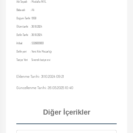
Adı Soyadı
:
Mustafa AKIL
Baba adı
:
Ali
Doğum Tarihi
1958
Ölüm tarihi
:
30.10.2024
Defin Tarihi
:
30.10.2024
İrtibat
:
5326693693
Defin yeri
:
Yeni Aile Mezarlığı
Taziye Yeri
Siverek taziye evi
Eklenme Tarihi: 31.10.2024 09:21
Güncellenme Tarihi: 26.05.2025 10:40
Diğer İçerikler