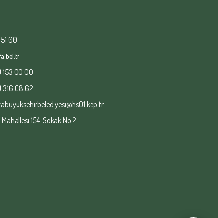
 51 00
a.bel.tr
) 153 00 00
) 316 08 62
fabuyuksehirbelediyesi@hs01.kep.tr
ahallesi 154. Sokak No:2