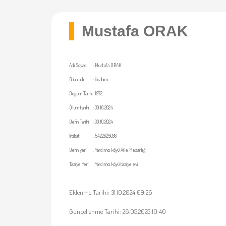
Mustafa ORAK
Adı Soyadı
:
Mustafa ORAK
Baba adı
:
İbrahim
Doğum Tarihi
1972
Ölüm tarihi
:
30.10.2024
Defin Tarihi
:
30.10.2024
İrtibat
:
5422625036
Defin yeri
:
Yardımcı köyü Aile Mezarlığı
Taziye Yeri
Yardımcı köyü taziye evi
Eklenme Tarihi: 31.10.2024 09:26
Güncellenme Tarihi: 26.05.2025 10:40