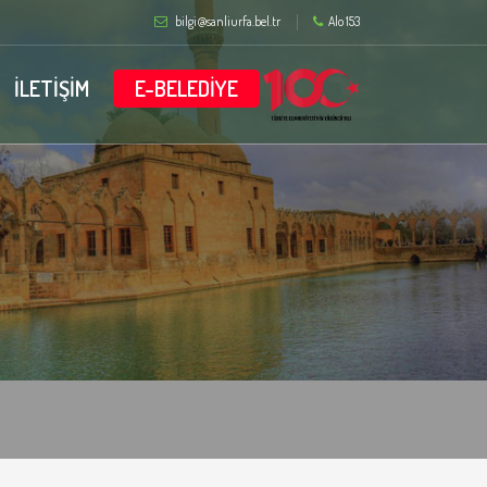
bilgi@sanliurfa.bel.tr
Alo 153
İLETİŞİM
E-BELEDİYE