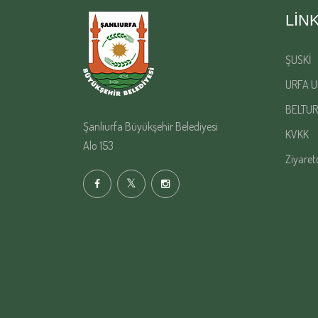
LIN
ŞUSKİ
URFA U
BELTUR
Şanlıurfa Büyükşehir Belediyesi
KVKK
Alo 153
Ziyaret