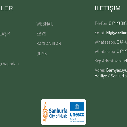
KLER
İLETİŞİM
Telefon:
0 (414) 318
WEBMAİL
Email:
bilgi@sanliurf
LAŞIM
EBYS
Whatasapp:
0 (414
BAĞLANTILAR
Whatasapp:
0 (414
QDMS
Kep Adresi:
sanliur
çi Raporları
Adres:
Bamyasuyu M
Haliliye / Şanlıurfa