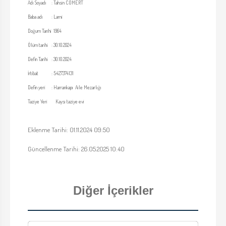
Adı Soyadı
:
Tahsin CÖMERT
Baba adı
:
Lami
Doğum Tarihi
1964
Ölüm tarihi
:
30.10.2024
Defin Tarihi
:
30.10.2024
İrtibat
:
5427374131
Defin yeri
:
Harrankapı Aile Mezarlığı
Taziye Yeri
Kaysı taziye evi
Eklenme Tarihi: 01.11.2024 09:50
Güncellenme Tarihi: 26.05.2025 10:40
Diğer İçerikler