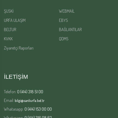
ŞUSKİ
WEBMAİL
URFA ULAŞIM
EBYS
BELTUR
BAĞLANTILAR
KVKK
QDMS
Ziyaretçi Raporları
İLETİŞİM
Telefon:
0 (414) 318 51 00
Email:
bilgi@sanliurfa.bel.tr
Whatasapp:
0 (414) 153 00 00
Whatasapp:
0 (414) 316 08 62