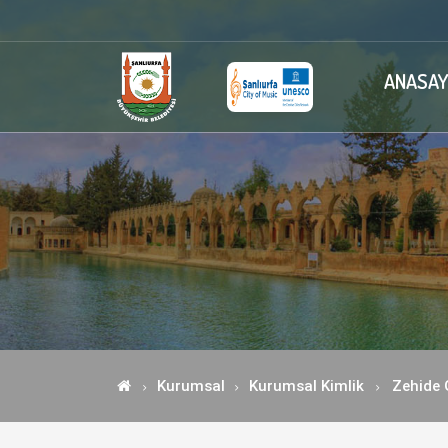
ANASAY
Kurumsal
Kurumsal Kimlik
Zehide