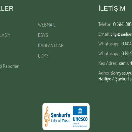
KLER
İLETİŞİM
Telefon:
0 (414) 318
WEBMAİL
Email:
bilgi@sanliurf
LAŞIM
EBYS
Whatasapp:
0 (414
BAĞLANTILAR
Whatasapp:
0 (414
QDMS
Kep Adresi:
sanliur
çi Raporları
Adres:
Bamyasuyu M
Haliliye / Şanlıurfa