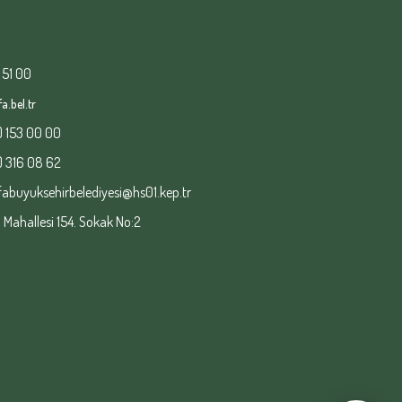
 51 00
a.bel.tr
) 153 00 00
) 316 08 62
fabuyuksehirbelediyesi@hs01.kep.tr
ahallesi 154. Sokak No:2