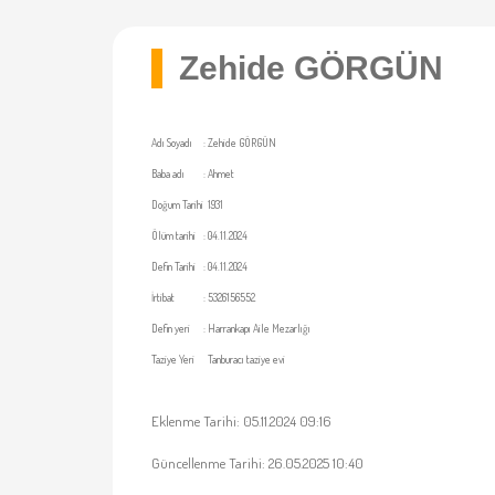
Zehide GÖRGÜN
Adı Soyadı
:
Zehide GÖRGÜN
Baba adı
:
Ahmet
Doğum Tarihi
1931
Ölüm tarihi
:
04.11.2024
Defin Tarihi
:
04.11.2024
İrtibat
:
5326156552
Defin yeri
:
Harrankapı Aile Mezarlığı
Taziye Yeri
Tanburacı taziye evi
Eklenme Tarihi: 05.11.2024 09:16
Güncellenme Tarihi: 26.05.2025 10:40