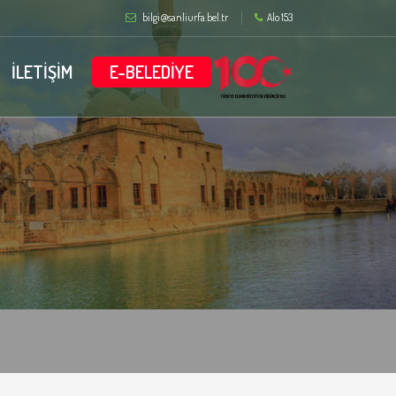
bilgi@sanliurfa.bel.tr
Alo 153
İLETİŞİM
E-BELEDİYE