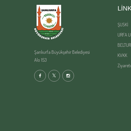
LIN
ŞUSKİ
URFA U
BELTUR
Şanlıurfa Büyükşehir Belediyesi
KVKK
Alo 153
Ziyaret