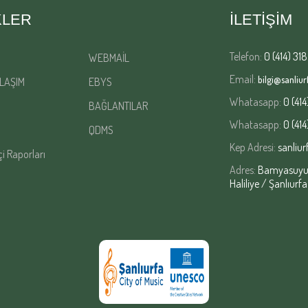
KLER
İLETİŞİM
Telefon:
0 (414) 318
WEBMAİL
Email:
bilgi@sanliurf
LAŞIM
EBYS
Whatasapp:
0 (414
BAĞLANTILAR
Whatasapp:
0 (414
QDMS
Kep Adresi:
sanliur
çi Raporları
Adres:
Bamyasuyu M
Haliliye / Şanlıurfa