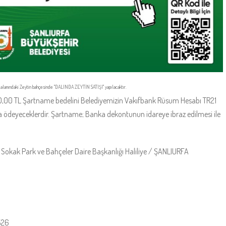
ık alanındaki Zeytin bahçesinde "DALINDA ZEYTİN SATIŞI" yapılacaktır.
 1.000,00 TL Şartname bedelini Belediyemizin Vakıfbank Rüsum Hesabı TR21
deyeceklerdir. Şartname; Banka dekontunun idareye ibraz edilmesi ile
. Sokak Park ve Bahçeler Daire Başkanlığı Haliliye / ŞANLIURFA
526