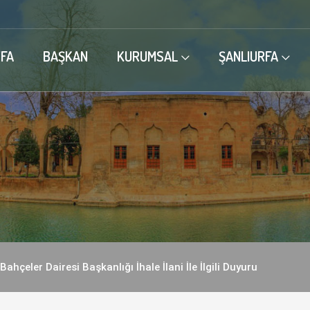
FA
BAŞKAN
KURUMSAL
ŞANLIURFA
Bahçeler Dairesi Başkanlığı İhale İlani İle İlgili Duyuru