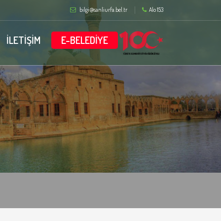
bilgi@sanliurfa.bel.tr
Alo 153
İLETİŞİM
E-BELEDİYE