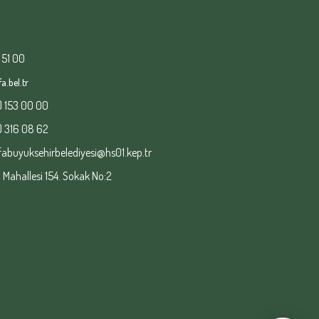
 51 00
a.bel.tr
) 153 00 00
) 316 08 62
fabuyuksehirbelediyesi@hs01.kep.tr
ahallesi 154. Sokak No:2