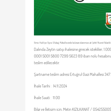
İlimiz Haliliye İlçesi Ulubağ Mahallesinde bulunan idaremize ait Şehit Nusret fidanl
Dalında Zeytin satışı ihalesine girecek istekliler;
0001 5001 5800 7299 5623 89 iban nolu hesabına ö
teslim edilecektir.
Şartname teslim adresi Ertuğrul Gazi Mahallesi 347
İhale Tarihi : 14.11.2024
İhale Saati : 11.00
Bilgi ve İletişim için; Metin KIZILKANAT / 05425500