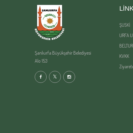
LIN
ŞUSKİ
URFA U
BELTUR
Şanlıurfa Büyükşehir Belediyesi
KVKK
Alo 153
Ziyaret