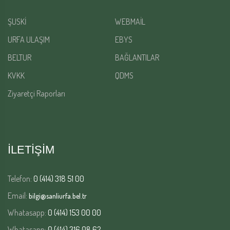
ŞUSKİ
WEBMAİL
URFA ULAŞIM
EBYS
BELTUR
BAĞLANTILAR
KVKK
QDMS
Ziyaretçi Raporları
İLETİŞİM
Telefon:
0 (414) 318 51 00
Email:
bilgi@sanliurfa.bel.tr
Whatasapp:
0 (414) 153 00 00
Whatasapp:
0 (414) 316 08 62