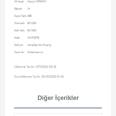
Adı Soyadı
:
Hayriye YORGANCI
Baba adı
:
Ali
Doğum Tarihi
2006
Ölüm tarihi
:
06.11.2024
Defin Tarihi
:
06.11.2024
İrtibat
:
5447459758
Defin yeri
:
Harrankapı Aile Mezarlığı
Taziye Yeri
Felhan taziye evi
Eklenme Tarihi: 07.11.2024 09:32
Güncellenme Tarihi: 26.05.2025 10:40
Diğer İçerikler