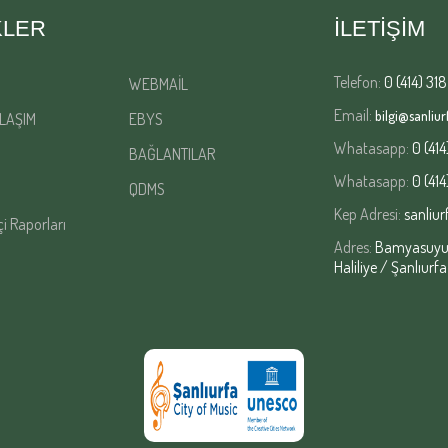
KLER
İLETİŞİM
Telefon:
0 (414) 318
WEBMAİL
Email:
bilgi@sanliurf
LAŞIM
EBYS
Whatasapp:
0 (414
BAĞLANTILAR
Whatasapp:
0 (414
QDMS
Kep Adresi:
sanliur
çi Raporları
Adres:
Bamyasuyu M
Haliliye / Şanlıurfa