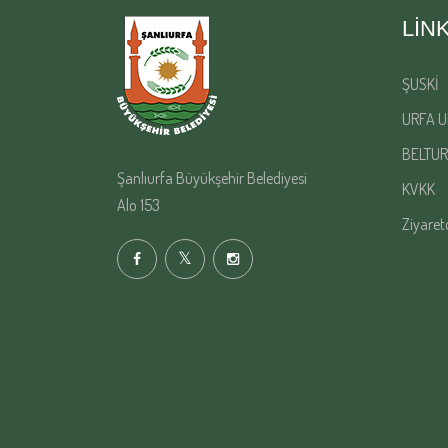
LIN
ŞUSKİ
URFA U
BELTUR
Şanlıurfa Büyükşehir Belediyesi
KVKK
Alo 153
Ziyaret