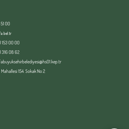
 51 00
a.bel.tr
) 153 00 00
) 316 08 62
fabuyuksehirbelediyesi@hs01.kep.tr
ahallesi 154. Sokak No:2