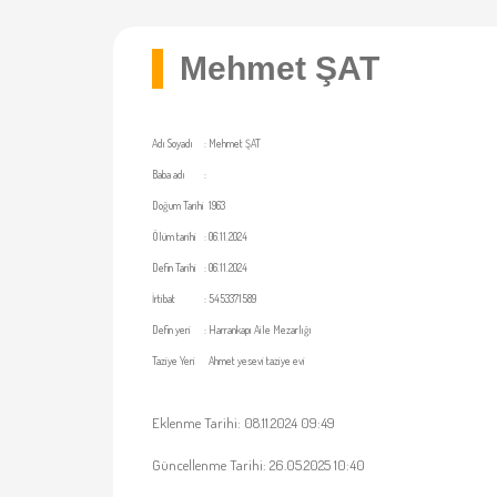
Mehmet ŞAT
Adı Soyadı
:
Mehmet ŞAT
Baba adı
:
Doğum Tarihi
1963
Ölüm tarihi
:
06.11.2024
Defin Tarihi
:
06.11.2024
İrtibat
:
5453371589
Defin yeri
:
Harrankapı Aile Mezarlığı
Taziye Yeri
Ahmet yesevi taziye evi
Eklenme Tarihi: 08.11.2024 09:49
Güncellenme Tarihi: 26.05.2025 10:40