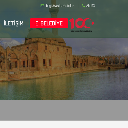
bilgi@sanliurfa.bel.tr
Alo 153
İLETİŞİM
E-BELEDİYE