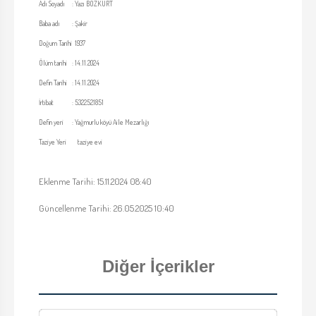
Adı Soyadı
:
Yazı BOZKURT
Baba adı
:
Şakir
Doğum Tarihi
1937
Ölüm tarihi
:
14.11.2024
Defin Tarihi
:
14.11.2024
İrtibat
:
5322521851
Defin yeri
:
Yağmurlu köyü Aile Mezarlığı
Taziye Yeri
taziye evi
Eklenme Tarihi: 15.11.2024 08:40
Güncellenme Tarihi: 26.05.2025 10:40
Diğer İçerikler