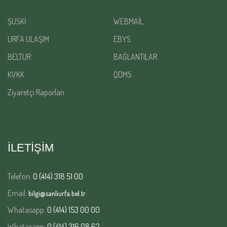
ŞUSKİ
WEBMAİL
URFA ULAŞIM
EBYS
BELTUR
BAĞLANTILAR
KVKK
QDMS
Ziyaretçi Raporları
İLETİŞİM
Telefon:
0 (414) 318 51 00
Email:
bilgi@sanliurfa.bel.tr
Whatasapp:
0 (414) 153 00 00
Whatasapp:
0 (414) 316 08 62