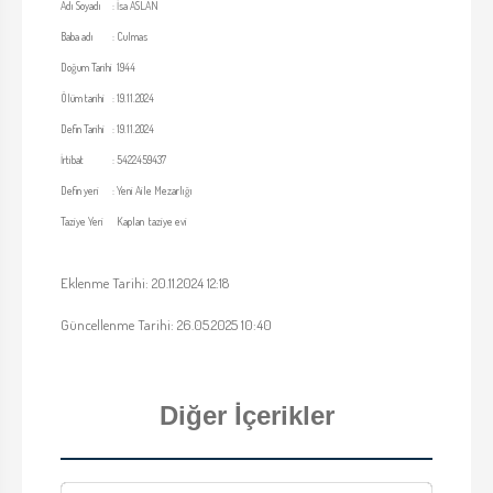
Adı Soyadı
:
İsa ASLAN
Baba adı
:
Culmas
Doğum Tarihi
1944
Ölüm tarihi
:
19.11.2024
Defin Tarihi
:
19.11.2024
İrtibat
:
5422459437
Defin yeri
:
Yeni Aile Mezarlığı
Taziye Yeri
Kaplan taziye evi
Eklenme Tarihi: 20.11.2024 12:18
Güncellenme Tarihi: 26.05.2025 10:40
Diğer İçerikler