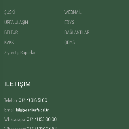
ŞUSKİ
WEBMAİL
URFA ULAŞIM
EBYS
BELTUR
BAĞLANTILAR
KVKK
QDMS
Ziyaretçi Raporları
İLETİŞİM
Telefon:
0 (414) 318 51 00
Email:
bilgi@sanliurfa.bel.tr
Whatasapp:
0 (414) 153 00 00
Whatasapp:
0 (414) 316 08 62