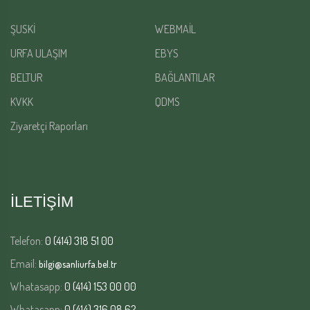
ŞUSKİ
WEBMAİL
URFA ULAŞIM
EBYS
BELTUR
BAĞLANTILAR
KVKK
QDMS
Ziyaretçi Raporları
İLETİŞİM
Telefon:
0 (414) 318 51 00
Email:
bilgi@sanliurfa.bel.tr
Whatasapp:
0 (414) 153 00 00
Whatasapp:
0 (414) 316 08 62