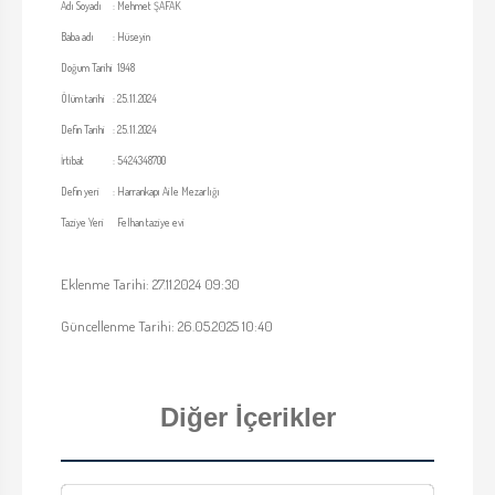
Adı Soyadı
:
Mehmet ŞAFAK
Baba adı
:
Hüseyin
Doğum Tarihi
1948
Ölüm tarihi
:
25.11.2024
Defin Tarihi
:
25.11.2024
İrtibat
:
5424348700
Defin yeri
:
Harrankapı Aile Mezarlığı
Taziye Yeri
Felhan taziye evi
Eklenme Tarihi: 27.11.2024 09:30
Güncellenme Tarihi: 26.05.2025 10:40
Diğer İçerikler