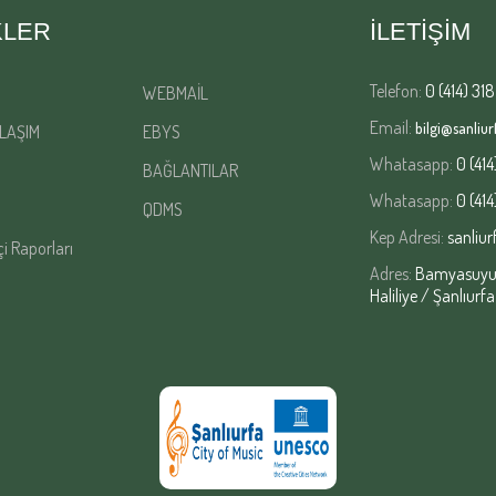
KLER
İLETİŞİM
Telefon:
0 (414) 318
WEBMAİL
Email:
bilgi@sanliurf
LAŞIM
EBYS
Whatasapp:
0 (414
BAĞLANTILAR
Whatasapp:
0 (414
QDMS
Kep Adresi:
sanliur
çi Raporları
Adres:
Bamyasuyu M
Haliliye / Şanlıurfa