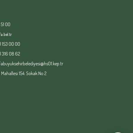
 51 00
a.bel.tr
) 153 00 00
) 316 08 62
fabuyuksehirbelediyesi@hs01.kep.tr
ahallesi 154. Sokak No:2