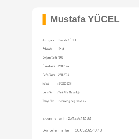
Mustafa YÜCEL
Adı Soyadı
:
Mustafa YÜCEL
Baba adı
:
Reşit
Doğum Tarihi
1963
Ölüm tarihi
:
27.11.2024
Defin Tarihi
:
27.11.2024
İrtibat
:
5426635051
Defin Yeri
:
Yeni Aile Mezarlığı
Taziye Yeri
Mehmet güneş taziye evi
Eklenme Tarihi: 28.11.2024 12:08
Güncellenme Tarihi: 26.05.2025 10:40