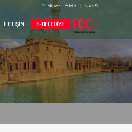
bilgi@sanliurfa.bel.tr
Alo 153
İLETİŞİM
E-BELEDİYE