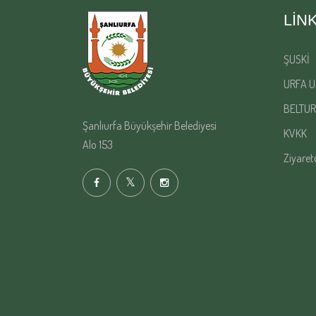
LIN
ŞUSKİ
URFA U
BELTUR
Şanlıurfa Büyükşehir Belediyesi
KVKK
Alo 153
Ziyaret