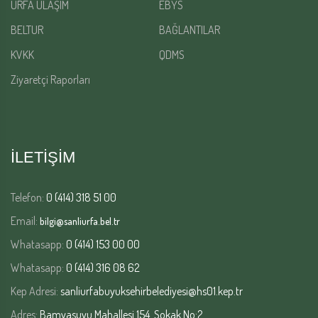
URFA ULAŞIM
EBYS
BELTUR
BAĞLANTILAR
KVKK
QDMS
Ziyaretçi Raporları
İLETİŞİM
Telefon:
0 (414) 318 51 00
Email:
bilgi@sanliurfa.bel.tr
Whatasapp:
0 (414) 153 00 00
Whatasapp:
0 (414) 316 08 62
Kep Adresi:
sanliurfabuyuksehirbelediyesi@hs01.kep.tr
Adres:
Bamyasuyu Mahallesi 154. Sokak No:2