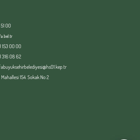
 51 00
a.bel.tr
) 153 00 00
) 316 08 62
fabuyuksehirbelediyesi@hs01.kep.tr
ahallesi 154. Sokak No:2