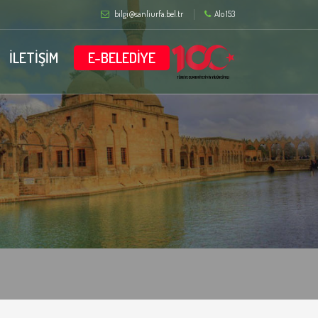
bilgi@sanliurfa.bel.tr
Alo 153
İLETİŞİM
E-BELEDİYE