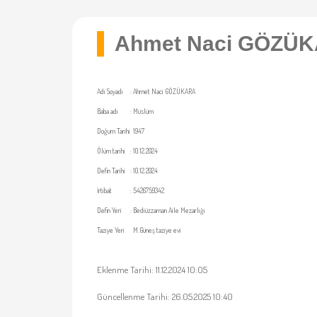
Ahmet Naci GÖZÜ
Adı Soyadı
:
Ahmet Naci GÖZÜKARA
Baba adı
:
Müslüm
Doğum Tarihi
1947
Ölüm tarihi
:
10.12.2024
Defin Tarihi
:
10.12.2024
İrtibat
:
5426759342
Defin Yeri
:
Bediüzzaman Aile Mezarlığı
Taziye Yeri
M.Güneş taziye evi
Eklenme Tarihi: 11.12.2024 10:05
Güncellenme Tarihi: 26.05.2025 10:40