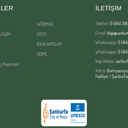
KLER
İLETİŞİM
Telefon:
0 (414) 318
WEBMAİL
Email:
bilgi@sanliurf
LAŞIM
EBYS
Whatasapp:
0 (414
BAĞLANTILAR
Whatasapp:
0 (414
QDMS
Kep Adresi:
sanliur
çi Raporları
Adres:
Bamyasuyu M
Haliliye / Şanlıurfa