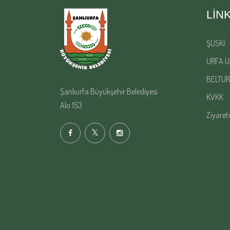
LIN
ŞUSKİ
URFA U
BELTUR
Şanlıurfa Büyükşehir Belediyesi
KVKK
Alo 153
Ziyaret