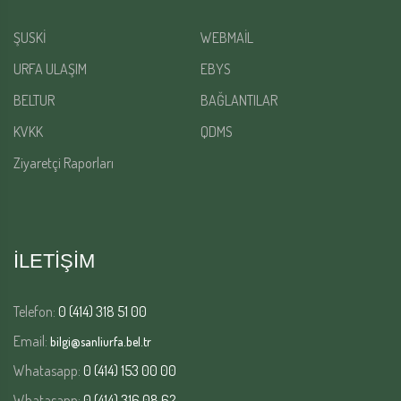
ŞUSKİ
WEBMAİL
URFA ULAŞIM
EBYS
BELTUR
BAĞLANTILAR
KVKK
QDMS
Ziyaretçi Raporları
İLETİŞİM
Telefon:
0 (414) 318 51 00
Email:
bilgi@sanliurfa.bel.tr
Whatasapp:
0 (414) 153 00 00
Whatasapp:
0 (414) 316 08 62