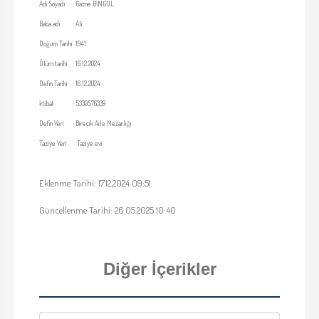
Adı Soyadı
:
Gazne BİNGÖL
Baba adı
:
Ali
Doğum Tarihi
1941
Ölüm tarihi
:
16.12.2024
Defin Tarihi
:
16.12.2024
İrtibat
:
5330576339
Defin Yeri
:
Birecik Aile Mezarlığı
Taziye Yeri
Taziye evi
Eklenme Tarihi: 17.12.2024 09:51
Güncellenme Tarihi: 26.05.2025 10:40
Diğer İçerikler