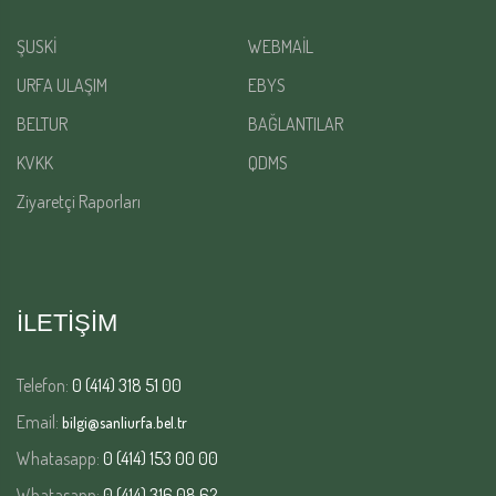
ŞUSKİ
WEBMAİL
URFA ULAŞIM
EBYS
BELTUR
BAĞLANTILAR
KVKK
QDMS
Ziyaretçi Raporları
İLETİŞİM
Telefon:
0 (414) 318 51 00
Email:
bilgi@sanliurfa.bel.tr
Whatasapp:
0 (414) 153 00 00
Whatasapp:
0 (414) 316 08 62