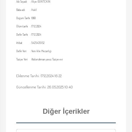
Adı Soyadı
:
Aliye GÜNTEKİN
Baba adı
:
Halil
Doğum Tarihi
1960
Ölüm tarihi
:
17.12.2024
Defin Tarihi
:
17.12.2024
İrtibat
:
5425435152
Defin Yeri
:
Yeni Aile Mezarlığı
Taziye Yeri
Abdurrahman yavuz Taziye evi
Eklenme Tarihi: 17.12.2024 16:22
Güncellenme Tarihi: 26.05.2025 10:40
Diğer İçerikler