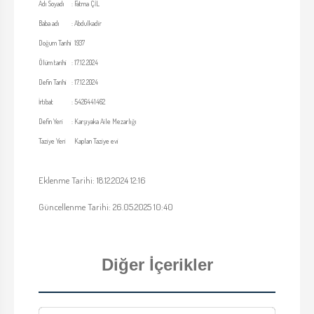
Adı Soyadı
:
Fatma ÇİL
Baba adı
:
Abdulkadir
Doğum Tarihi
1937
Ölüm tarihi
:
17.12.2024
Defin Tarihi
:
17.12.2024
İrtibat
:
5426441462
Defin Yeri
:
Karşıyaka Aile Mezarlığı
Taziye Yeri
Kaplan Taziye evi
Eklenme Tarihi: 18.12.2024 12:16
Güncellenme Tarihi: 26.05.2025 10:40
Diğer İçerikler