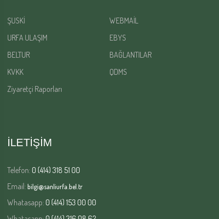
ŞUSKİ
WEBMAİL
URFA ULAŞIM
EBYS
BELTUR
BAĞLANTILAR
KVKK
QDMS
Ziyaretçi Raporları
İLETİŞİM
Telefon:
0 (414) 318 51 00
Email:
bilgi@sanliurfa.bel.tr
Whatasapp:
0 (414) 153 00 00
Whatasapp:
0 (414) 316 08 62