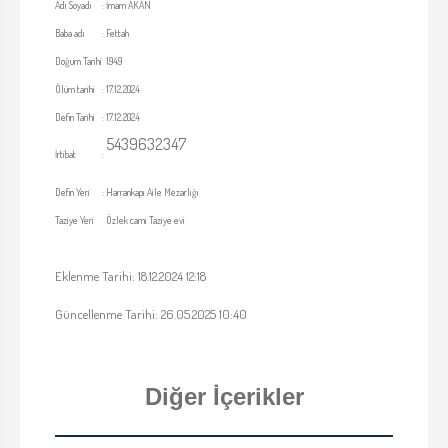
Adı Soyadı
:
İmam AKAN
Baba adı
:
Fettah
Doğum Tarihi
1949
Ölüm tarihi
:
17.12.2024
Defin Tarihi
:
17.12.2024
5439632347
İrtibat
:
Defin Yeri
:
Harrankapı Aile Mezarlığı
Taziye Yeri
Özlek cami Taziye evi
Eklenme Tarihi: 18.12.2024 12:18
Güncellenme Tarihi: 26.05.2025 10:40
Diğer İçerikler