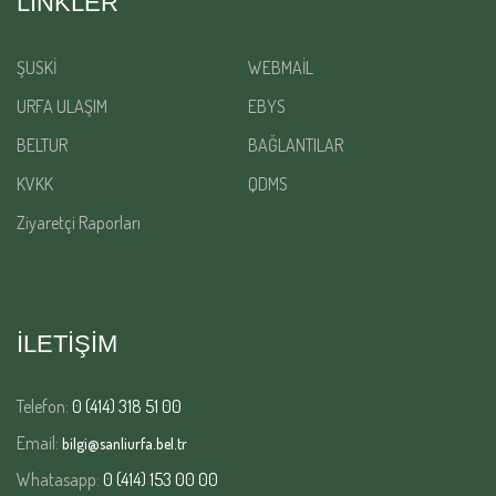
LINKLER
ŞUSKİ
WEBMAİL
URFA ULAŞIM
EBYS
BELTUR
BAĞLANTILAR
KVKK
QDMS
Ziyaretçi Raporları
İLETİŞİM
Telefon:
0 (414) 318 51 00
Email:
bilgi@sanliurfa.bel.tr
Whatasapp:
0 (414) 153 00 00