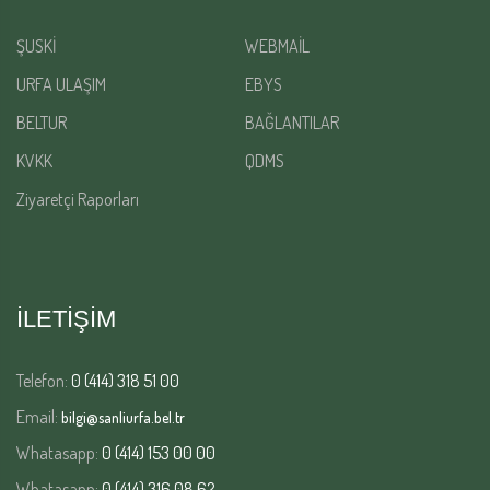
ŞUSKİ
WEBMAİL
URFA ULAŞIM
EBYS
BELTUR
BAĞLANTILAR
KVKK
QDMS
Ziyaretçi Raporları
İLETİŞİM
Telefon:
0 (414) 318 51 00
Email:
bilgi@sanliurfa.bel.tr
Whatasapp:
0 (414) 153 00 00
Whatasapp:
0 (414) 316 08 62