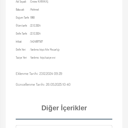
Adı Soyadı
:
Emine KARAKAŞ
Baba adı
:
Mehmet
Doğum Tarihi
1960
Ölüm tarihi
:
22.12.2024
Defin Tarihi
:
22.12.2024
İrtibat
:
5424997507
Defin Yeri
:
Yardımcı köyü Aile Mezarlığı
Taziye Yeri
Yardımcı köyü taziye evi
Eklenme Tarihi: 23.12.2024 09:29
Güncellenme Tarihi: 26.05.2025 10:40
Diğer İçerikler