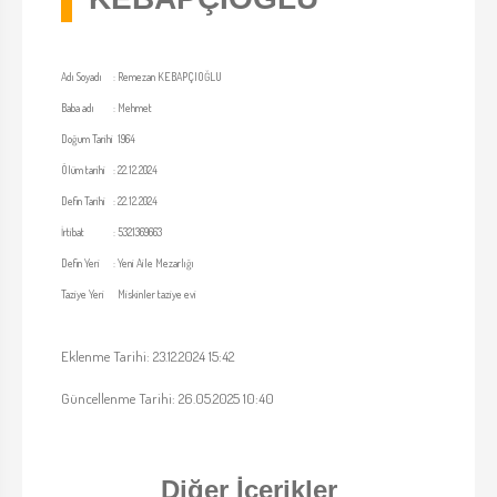
Adı Soyadı
:
Remezan KEBAPÇIOĞLU
Baba adı
:
Mehmet
Doğum Tarihi
1964
Ölüm tarihi
:
22.12.2024
Defin Tarihi
:
22.12.2024
İrtibat
:
5321369663
Defin Yeri
:
Yeni Aile Mezarlığı
Taziye Yeri
Miskinler taziye evi
Eklenme Tarihi: 23.12.2024 15:42
Güncellenme Tarihi: 26.05.2025 10:40
Diğer İçerikler