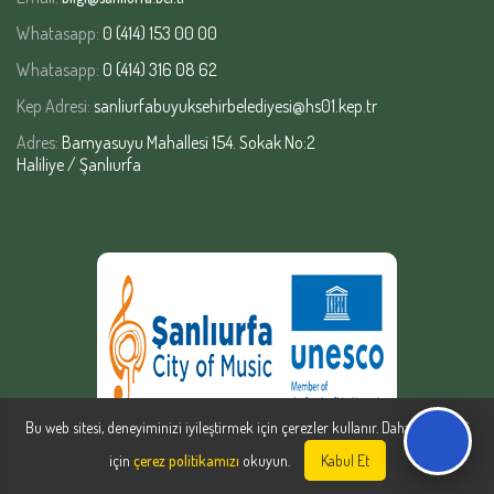
Whatasapp:
0 (414) 153 00 00
Whatasapp:
0 (414) 316 08 62
Kep Adresi:
sanliurfabuyuksehirbelediyesi@hs01.kep.tr
Adres:
Bamyasuyu Mahallesi 154. Sokak No:2
Haliliye / Şanlıurfa
Bu web sitesi, deneyiminizi iyileştirmek için çerezler kullanır. Daha fazla bilgi
için
çerez politikamızı
okuyun.
Kabul Et
Şanlıurfa Büyükşehir Belediyesi | Yazılım Şube Müdürlüğü © Copyright
2026