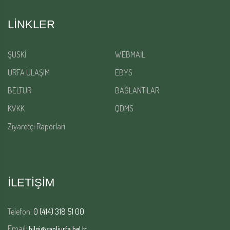
LINKLER
ŞUSKİ
WEBMAİL
URFA ULAŞIM
EBYS
BELTUR
BAĞLANTILAR
KVKK
QDMS
Ziyaretçi Raporları
İLETİŞİM
Telefon:
0 (414) 318 51 00
Email:
bilgi@sanliurfa.bel.tr