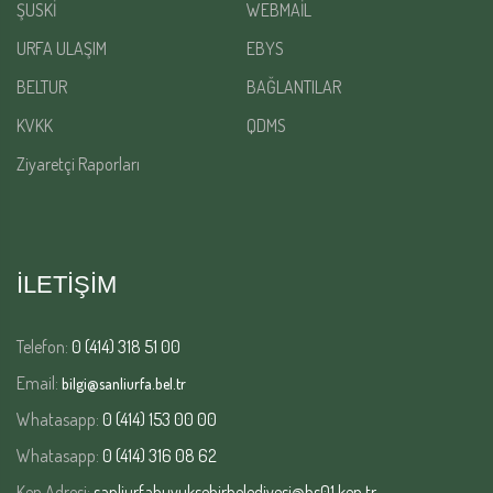
ŞUSKİ
WEBMAİL
URFA ULAŞIM
EBYS
BELTUR
BAĞLANTILAR
KVKK
QDMS
Ziyaretçi Raporları
İLETİŞİM
Telefon:
0 (414) 318 51 00
Email:
bilgi@sanliurfa.bel.tr
Whatasapp:
0 (414) 153 00 00
Whatasapp:
0 (414) 316 08 62
Kep Adresi:
sanliurfabuyuksehirbelediyesi@hs01.kep.tr