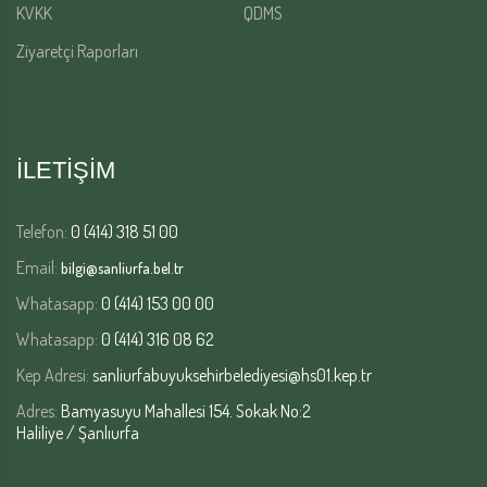
KVKK
QDMS
Ziyaretçi Raporları
İLETİŞİM
Telefon:
0 (414) 318 51 00
Email:
bilgi@sanliurfa.bel.tr
Whatasapp:
0 (414) 153 00 00
Whatasapp:
0 (414) 316 08 62
Kep Adresi:
sanliurfabuyuksehirbelediyesi@hs01.kep.tr
Adres:
Bamyasuyu Mahallesi 154. Sokak No:2
Haliliye / Şanlıurfa