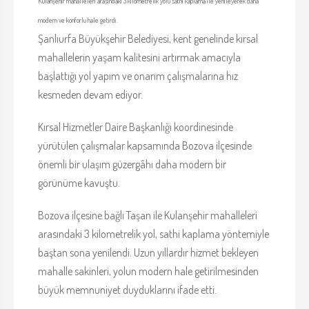
Kulanşehir mahalleleri arasındaki 3 kilometrelik yolu sathi kaplama ile yenileyerek daha
modern ve konforlu hale getirdi.
Şanlıurfa Büyükşehir Belediyesi, kent genelinde kırsal
mahallelerin yaşam kalitesini artırmak amacıyla
başlattığı yol yapım ve onarım çalışmalarına hız
kesmeden devam ediyor.
Kırsal Hizmetler Daire Başkanlığı koordinesinde
yürütülen çalışmalar kapsamında Bozova ilçesinde
önemli bir ulaşım güzergâhı daha modern bir
görünüme kavuştu.
Bozova ilçesine bağlı Taşan ile Kulanşehir mahalleleri
arasındaki 3 kilometrelik yol, sathi kaplama yöntemiyle
baştan sona yenilendi. Uzun yıllardır hizmet bekleyen
mahalle sakinleri, yolun modern hale getirilmesinden
büyük memnuniyet duyduklarını ifade etti.