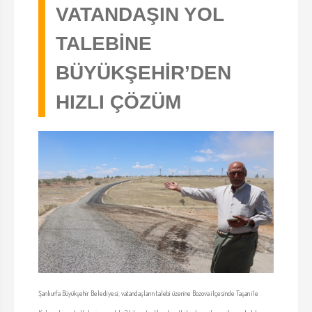
VATANDAŞIN YOL
TALEBİNE
BÜYÜKŞEHİR’DEN
HIZLI ÇÖZÜM
Şanlıurfa Büyükşehir Belediyesi, vatandaşların talebi üzerine Bozova ilçesinde Taşan ile