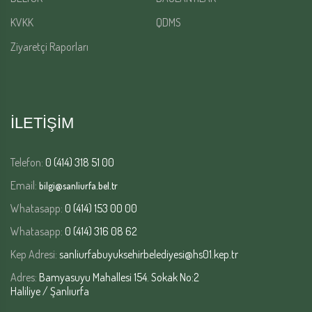
KVKK
QDMS
Ziyaretçi Raporları
İLETİŞİM
Telefon:
0 (414) 318 51 00
Email:
bilgi@sanliurfa.bel.tr
Whatasapp:
0 (414) 153 00 00
Whatasapp:
0 (414) 316 08 62
Kep Adresi:
sanliurfabuyuksehirbelediyesi@hs01.kep.tr
Adres:
Bamyasuyu Mahallesi 154. Sokak No:2
Haliliye / Şanlıurfa