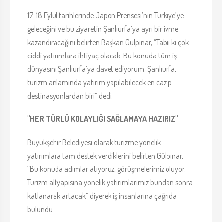
17-18 Eylül tarihlerinde Japon Prensesi’nin Türkiye’ye
geleceğini ve bu ziyaretin Şanlıurfa’ya ayrı bir ivme
kazandıracağını belirten Başkan Gülpınar, “Tabii ki çok
ciddi yatırımlara ihtiyaç olacak. Bu konuda tüm iş
dünyasını Şanlıurfa’ya davet ediyorum. Şanlıurfa,
turizm anlamında yatırım yapılabilecek en cazip
destinasyonlardan biri” dedi.
"HER TÜRLÜ KOLAYLIĞI SAĞLAMAYA HAZIRIZ"
Büyükşehir Belediyesi olarak turizme yönelik
yatırımlara tam destek verdiklerini belirten Gülpınar,
“Bu konuda adımlar atıyoruz, görüşmelerimiz oluyor.
Turizm altyapısına yönelik yatırımlarımız bundan sonra
katlanarak artacak” diyerek iş insanlarına çağrıda
bulundu.