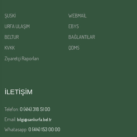
ŞUSKİ
WEBMAİL
URFA ULAŞIM
EBYS
BELTUR
BAĞLANTILAR
KVKK
QDMS
Ziyaretçi Raporları
İLETİŞİM
Telefon:
0 (414) 318 51 00
Email:
bilgi@sanliurfa.bel.tr
Whatasapp:
0 (414) 153 00 00