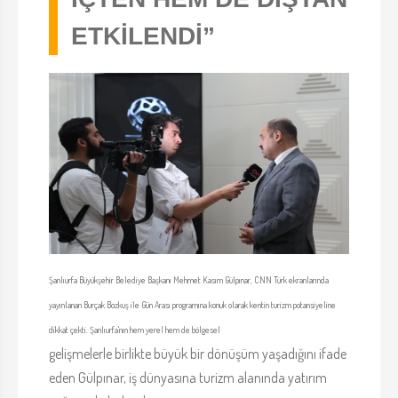
ETKİLENDİ”
Şanlıurfa Büyükşehir Belediye Başkanı Mehmet Kasım Gülpınar, CNN Türk ekranlarında
yayınlanan Burçak Bozkuş ile Gün Arası programına konuk olarak kentin turizm potansiyeline
dikkat çekti. Şanlıurfa'nın hem yerel hem de bölgesel
gelişmelerle birlikte büyük bir dönüşüm yaşadığını ifade
eden Gülpınar, iş dünyasına turizm alanında yatırım