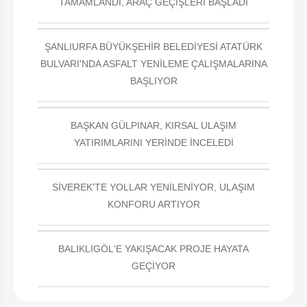
TAMAMLANDI, ARAÇ GEÇİŞLERİ BAŞLADI
ŞANLIURFA BÜYÜKŞEHİR BELEDİYESİ ATATÜRK
BULVARI'NDA ASFALT YENİLEME ÇALIŞMALARINA
BAŞLIYOR
BAŞKAN GÜLPINAR, KIRSAL ULAŞIM
YATIRIMLARINI YERİNDE İNCELEDİ
SİVEREK'TE YOLLAR YENİLENİYOR, ULAŞIM
KONFORU ARTIYOR
BALIKLIGÖL'E YAKIŞACAK PROJE HAYATA
GEÇİYOR