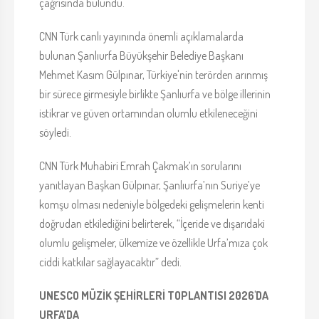
çağrısında bulundu.
CNN Türk canlı yayınında önemli açıklamalarda
bulunan Şanlıurfa Büyükşehir Belediye Başkanı
Mehmet Kasım Gülpınar, Türkiye'nin terörden arınmış
bir sürece girmesiyle birlikte Şanlıurfa ve bölge illerinin
istikrar ve güven ortamından olumlu etkileneceğini
söyledi.
CNN Türk Muhabiri Emrah Çakmak’ın sorularını
yanıtlayan Başkan Gülpınar, Şanlıurfa’nın Suriye’ye
komşu olması nedeniyle bölgedeki gelişmelerin kenti
doğrudan etkilediğini belirterek, “İçeride ve dışarıdaki
olumlu gelişmeler, ülkemize ve özellikle Urfa’mıza çok
ciddi katkılar sağlayacaktır” dedi.
UNESCO MÜZİK ŞEHİRLERİ TOPLANTISI 2026'DA
URFA’DA