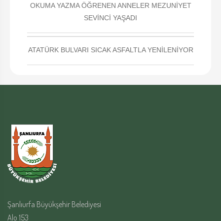
OKUMA YAZMA ÖĞRENEN ANNELER MEZUNİYET
SEVİNCİ YAŞADI
ATATÜRK BULVARI SICAK ASFALTLA YENİLENİYOR
Şanlıurfa Büyükşehir Belediyesi
Alo 153