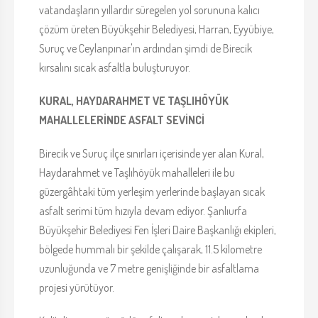
vatandaşların yıllardır süregelen yol sorununa kalıcı
çözüm üreten Büyükşehir Belediyesi, Harran, Eyyübiye,
Suruç ve Ceylanpınar'ın ardından şimdi de Birecik
kırsalını sıcak asfaltla buluşturuyor.
KURAL, HAYDARAHMET VE TAŞLIHÖYÜK
MAHALLELERİNDE ASFALT SEVİNCİ
Birecik ve Suruç ilçe sınırları içerisinde yer alan Kural,
Haydarahmet ve Taşlıhöyük mahalleleri ile bu
güzergâhtaki tüm yerleşim yerlerinde başlayan sıcak
asfalt serimi tüm hızıyla devam ediyor. Şanlıurfa
Büyükşehir Belediyesi Fen İşleri Daire Başkanlığı ekipleri,
bölgede hummalı bir şekilde çalışarak, 11.5 kilometre
uzunluğunda ve 7 metre genişliğinde bir asfaltlama
projesi yürütüyor.