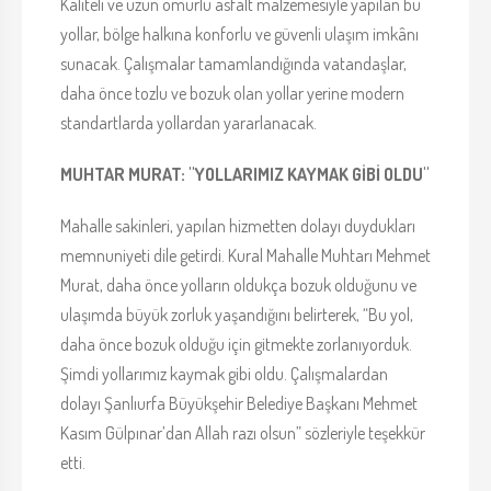
Kaliteli ve uzun ömürlü asfalt malzemesiyle yapılan bu
yollar, bölge halkına konforlu ve güvenli ulaşım imkânı
sunacak. Çalışmalar tamamlandığında vatandaşlar,
daha önce tozlu ve bozuk olan yollar yerine modern
standartlarda yollardan yararlanacak.
MUHTAR MURAT: "YOLLARIMIZ KAYMAK GİBİ OLDU"
Mahalle sakinleri, yapılan hizmetten dolayı duydukları
memnuniyeti dile getirdi. Kural Mahalle Muhtarı Mehmet
Murat, daha önce yolların oldukça bozuk olduğunu ve
ulaşımda büyük zorluk yaşandığını belirterek, “Bu yol,
daha önce bozuk olduğu için gitmekte zorlanıyorduk.
Şimdi yollarımız kaymak gibi oldu. Çalışmalardan
dolayı Şanlıurfa Büyükşehir Belediye Başkanı Mehmet
Kasım Gülpınar’dan Allah razı olsun” sözleriyle teşekkür
etti.