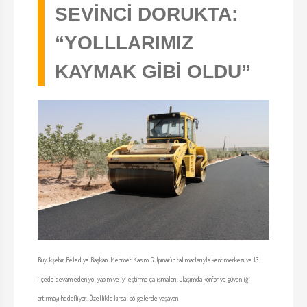
SEVİNCİ DORUKTA:
“YOLLLARIMIZ
KAYMAK GİBİ OLDU”
Büyükşehir Belediye Başkanı Mehmet Kasım Gülpınar’ın talimatlarıyla kent merkezi ve 13
ilçede devam eden yol yapım ve iyileştirme çalışmaları, ulaşımda konfor ve güvenliği
artırmayı hedefliyor. Özellikle kırsal bölgelerde yaşayan