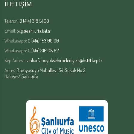
İLETİŞİM
Telefon:
0 (414) 318 51 00
Email:
bilgi@sanliurfa.bel.tr
Whatasapp:
0 (414) 153 00 00
Whatasapp:
0 (414) 316 08 62
Kep Adresi:
sanliurfabuyuksehirbelediyesi@hs01.kep.tr
Adres:
Bamyasuyu Mahallesi 154. Sokak No:2
Haliliye / Şanlıurfa