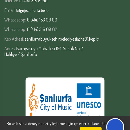
Telefon:
0 (414) 318 51 00
Email:
bilgi@sanliurfa.bel.tr
Whatasapp:
0 (414) 153 00 00
Whatasapp:
0 (414) 316 08 62
Kep Adresi:
sanliurfabuyuksehirbelediyesi@hs01.kep.tr
Adres:
Bamyasuyu Mahallesi 154. Sokak No:2
Haliliye / Şanlıurfa
Bu web sitesi, deneyiminizi iyileştirmek için çerezler kullanır. Daha fazla bilgi