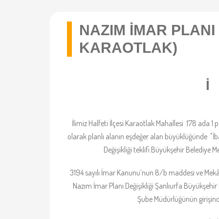
NAZIM İMAR PLANI 
KARAOTLAK)
İ
İlimiz Halfeti İlçesi Karaotlak Mahallesi 178 ada 
olarak planlı alanın eşdeğer alan büyüklüğünde "İba
Değişikliği teklifi Büyükşehir Belediye M
3194 sayılı İmar Kanunu’nun 8/b maddesi ve Mekân
Nazım İmar Planı Değişikliği Şanlıurfa Büyükşehir 
Şube Müdürlüğünün girişindek