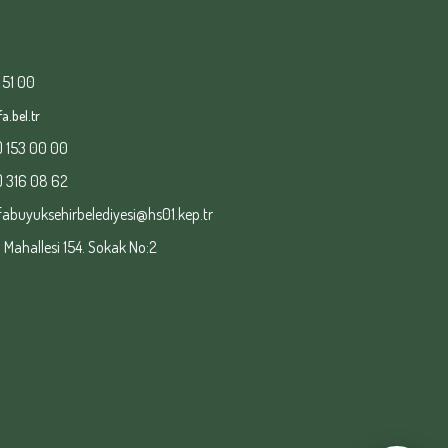
 51 00
a.bel.tr
) 153 00 00
) 316 08 62
fabuyuksehirbelediyesi@hs01.kep.tr
ahallesi 154. Sokak No:2