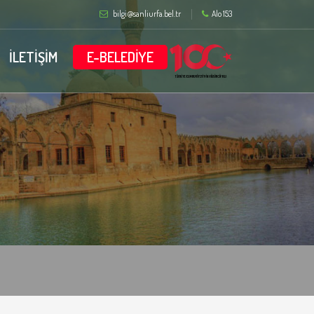
bilgi@sanliurfa.bel.tr
Alo 153
İLETİŞİM
E-BELEDİYE