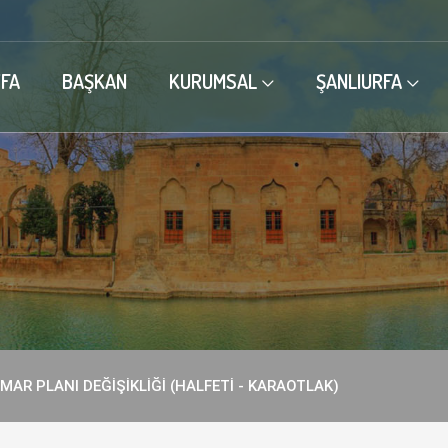
FA
BAŞKAN
KURUMSAL
ŞANLIURFA
MAR PLANI DEĞİŞİKLİĞİ (HALFETİ - KARAOTLAK)