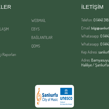
KLER
İLETİŞİM
Telefon:
0 (414) 318
WEBMAİL
Email:
bilgi@sanliurf
LAŞIM
EBYS
Whatasapp:
0 (414
BAĞLANTILAR
Whatasapp:
0 (414
QDMS
Kep Adresi:
sanliur
çi Raporları
Adres:
Bamyasuyu M
Haliliye / Şanlıurfa