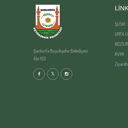
LIN
ŞUSKİ
URFA U
BELTUR
Şanlıurfa Büyükşehir Belediyesi
KVKK
Alo 153
Ziyaret