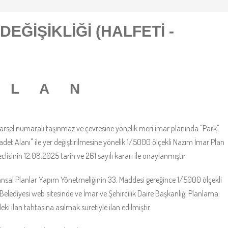
DEĞİŞİKLİĞİ (HALFETİ -
 L A N
1 parsel numaralı taşınmaz ve çevresine yönelik meri imar planında "Park"
det Alanı" ile yer değiştirilmesine yönelik 1/5000 ölçekli Nazım İmar Plan
eclisinin 12.08.2025 tarih ve 261 sayılı kararı ile onaylanmıştır.
sal Planlar Yapım Yönetmeliğinin 33. Maddesi gereğince 1/5000 ölçekli
Belediyesi web sitesinde ve İmar ve Şehircilik Daire Başkanlığı Planlama
i ilan tahtasına asılmak suretiyle ilan edilmiştir.