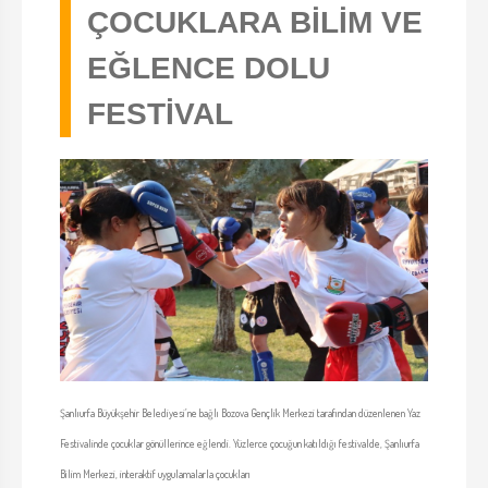
ÇOCUKLARA BİLİM VE
EĞLENCE DOLU
FESTİVAL
Şanlıurfa Büyükşehir Belediyesi’ne bağlı Bozova Gençlik Merkezi tarafından düzenlenen Yaz
Festivalinde çocuklar gönüllerince eğlendi. Yüzlerce çocuğun katıldığı festivalde, Şanlıurfa
Bilim Merkezi, interaktif uygulamalarla çocukları