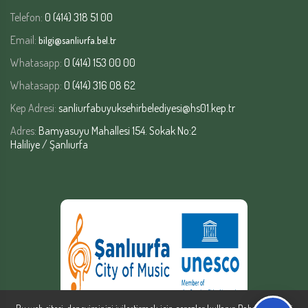
Telefon:
0 (414) 318 51 00
Email:
bilgi@sanliurfa.bel.tr
Whatasapp:
0 (414) 153 00 00
Whatasapp:
0 (414) 316 08 62
Kep Adresi:
sanliurfabuyuksehirbelediyesi@hs01.kep.tr
Adres:
Bamyasuyu Mahallesi 154. Sokak No:2
Haliliye / Şanlıurfa