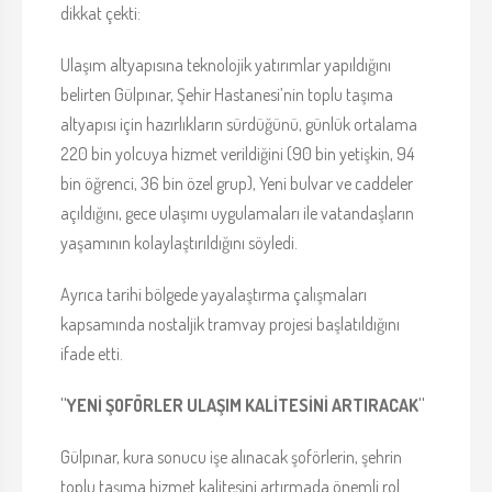
dikkat çekti:
Ulaşım altyapısına teknolojik yatırımlar yapıldığını
belirten Gülpınar, Şehir Hastanesi’nin toplu taşıma
altyapısı için hazırlıkların sürdüğünü, günlük ortalama
220 bin yolcuya hizmet verildiğini (90 bin yetişkin, 94
bin öğrenci, 36 bin özel grup), Yeni bulvar ve caddeler
açıldığını, gece ulaşımı uygulamaları ile vatandaşların
yaşamının kolaylaştırıldığını söyledi.
Ayrıca tarihi bölgede yayalaştırma çalışmaları
kapsamında nostaljik tramvay projesi başlatıldığını
ifade etti.
"YENİ ŞOFÖRLER ULAŞIM KALİTESİNİ ARTIRACAK"
Gülpınar, kura sonucu işe alınacak şoförlerin, şehrin
toplu taşıma hizmet kalitesini artırmada önemli rol