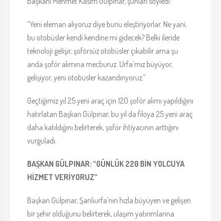
Başkanı Mehmet Kasım Gülpınar, şunları söyledi:
“Yeni eleman alıyoruz diye bunu eleştiriyorlar. Ne yani,
bu otobüsler kendi kendine mi gidecek? Belki ileride
teknoloji gelişir, şoförsüz otobüsler çıkabilir ama şu
anda şoför alımına mecburuz. Urfa’mız büyüyor,
gelişiyor, yeni otobüsler kazandırıyoruz.”
Geçtiğimiz yıl 25 yeni araç için 120 şoför alımı yapıldığını
hatırlatan Başkan Gülpınar, bu yıl da filoya 25 yeni araç
daha katıldığını belirterek, şoför ihtiyacının arttığını
vurguladı.
BAŞKAN GÜLPINAR: “GÜNLÜK 220 BİN YOLCUYA
HİZMET VERİYORUZ”
Başkan Gülpınar, Şanlıurfa’nın hızla büyüyen ve gelişen
bir şehir olduğunu belirterek, ulaşım yatırımlarına