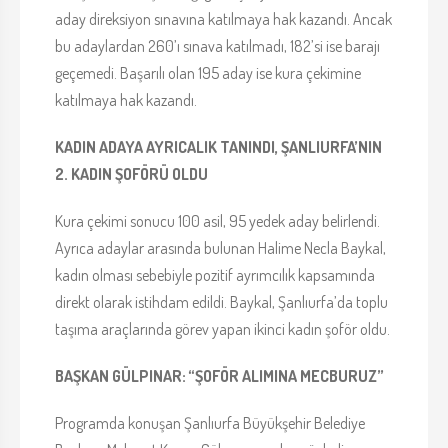
aday direksiyon sınavına katılmaya hak kazandı. Ancak
bu adaylardan 260’ı sınava katılmadı, 182’si ise barajı
geçemedi. Başarılı olan 195 aday ise kura çekimine
katılmaya hak kazandı.
KADIN ADAYA AYRICALIK TANINDI, ŞANLIURFA’NIN
2. KADIN ŞOFÖRÜ OLDU
Kura çekimi sonucu 100 asil, 95 yedek aday belirlendi.
Ayrıca adaylar arasında bulunan Halime Necla Baykal,
kadın olması sebebiyle pozitif ayrımcılık kapsamında
direkt olarak istihdam edildi. Baykal, Şanlıurfa’da toplu
taşıma araçlarında görev yapan ikinci kadın şoför oldu.
BAŞKAN GÜLPINAR: “ŞOFÖR ALIMINA MECBURUZ”
Programda konuşan Şanlıurfa Büyükşehir Belediye