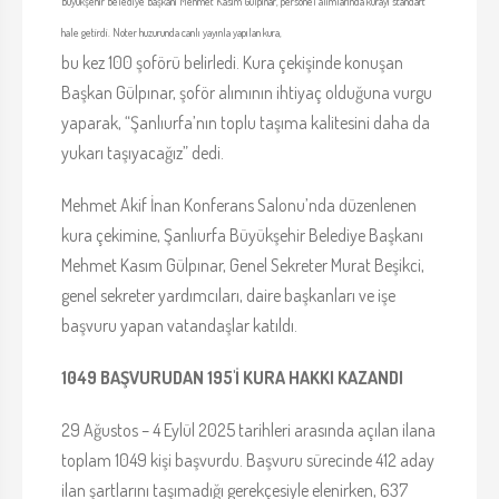
Büyükşehir Belediye Başkanı Mehmet Kasım Gülpınar, personel alımlarında kurayı standart
hale getirdi. Noter huzurunda canlı yayınla yapılan kura,
bu kez 100 şoförü belirledi. Kura çekişinde konuşan
Başkan Gülpınar, şoför alımının ihtiyaç olduğuna vurgu
yaparak, “Şanlıurfa’nın toplu taşıma kalitesini daha da
yukarı taşıyacağız” dedi.
Mehmet Akif İnan Konferans Salonu’nda düzenlenen
kura çekimine, Şanlıurfa Büyükşehir Belediye Başkanı
Mehmet Kasım Gülpınar, Genel Sekreter Murat Beşikci,
genel sekreter yardımcıları, daire başkanları ve işe
başvuru yapan vatandaşlar katıldı.
1049 BAŞVURUDAN 195'İ KURA HAKKI KAZANDI
29 Ağustos – 4 Eylül 2025 tarihleri arasında açılan ilana
toplam 1049 kişi başvurdu. Başvuru sürecinde 412 aday
ilan şartlarını taşımadığı gerekçesiyle elenirken, 637