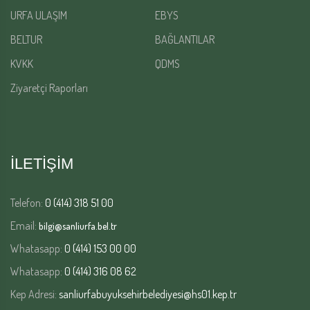
URFA ULAŞIM
EBYS
BELTUR
BAĞLANTILAR
KVKK
QDMS
Ziyaretçi Raporları
İLETİŞİM
Telefon:
0 (414) 318 51 00
Email:
bilgi@sanliurfa.bel.tr
Whatasapp:
0 (414) 153 00 00
Whatasapp:
0 (414) 316 08 62
Kep Adresi:
sanliurfabuyuksehirbelediyesi@hs01.kep.tr