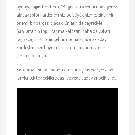
oynayacağını belirterek, “Bugün kura sonucunda görev
alacak şoför kardeşlerimiz, bu büyük hizmet zincirinin
önemli bir parçası olacak. Onların da gayretiyle
Şanlıurfa’nın toplu taşıma kalitesini daha da yukarı
taşıyacağız. Kuranın şehrimize, halkımıza ve aday
kardeşlerimize hayırlı olmasını temenni ediyorum”
şeklinde konuştu.
Konuşmaların ardından, cam küre içerisinde yer alan
isimler tek tek çekilerek asil ve yedek adaylar belirlendi.