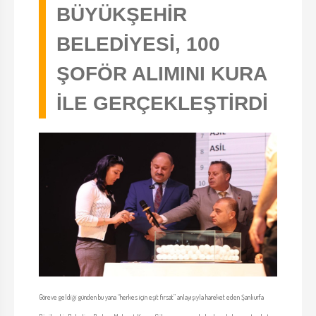
BÜYÜKŞEHİR
BELEDİYESİ, 100
ŞOFÖR ALIMINI KURA
İLE GERÇEKLEŞTİRDİ
Göreve geldiği günden bu yana “herkes için eşit fırsat” anlayışıyla hareket eden Şanlıurfa