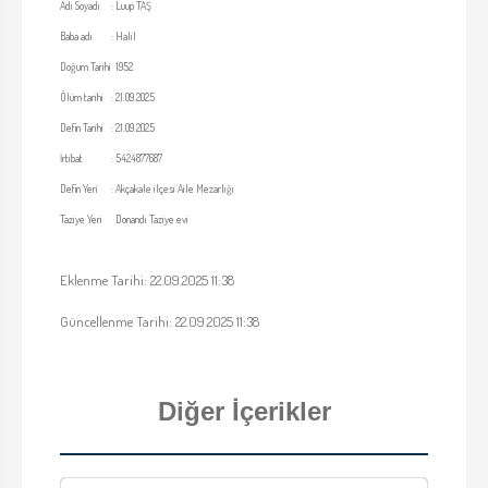
Adı Soyadı
:
Luup TAŞ
Baba adı
:
Halil
Doğum Tarihi
1952
Ölüm tarihi
:
21.09.2025
Defin Tarihi
:
21.09.2025
İrtibat
:
5424877687
Defin Yeri
:
Akçakale ilçesi Aile Mezarlığı
Taziye Yeri
Donandı Taziye evi
Eklenme Tarihi: 22.09.2025 11:38
Güncellenme Tarihi: 22.09.2025 11:38
Diğer İçerikler