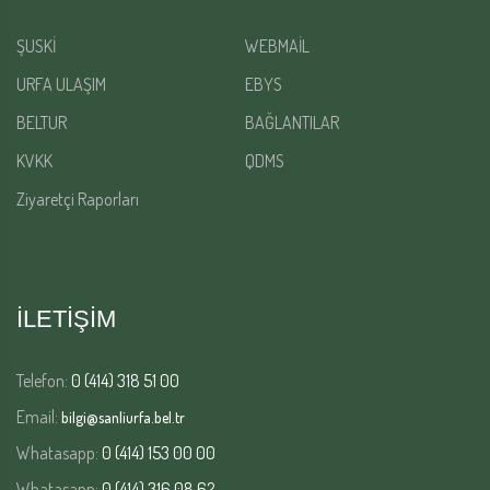
ŞUSKİ
WEBMAİL
URFA ULAŞIM
EBYS
BELTUR
BAĞLANTILAR
KVKK
QDMS
Ziyaretçi Raporları
İLETİŞİM
Telefon:
0 (414) 318 51 00
Email:
bilgi@sanliurfa.bel.tr
Whatasapp:
0 (414) 153 00 00
Whatasapp:
0 (414) 316 08 62