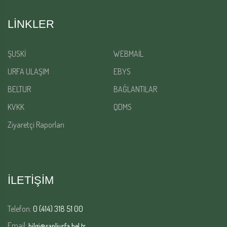
LINKLER
ŞUSKİ
WEBMAİL
URFA ULAŞIM
EBYS
BELTUR
BAĞLANTILAR
KVKK
QDMS
Ziyaretçi Raporları
İLETİŞİM
Telefon:
0 (414) 318 51 00
Email:
bilgi@sanliurfa.bel.tr