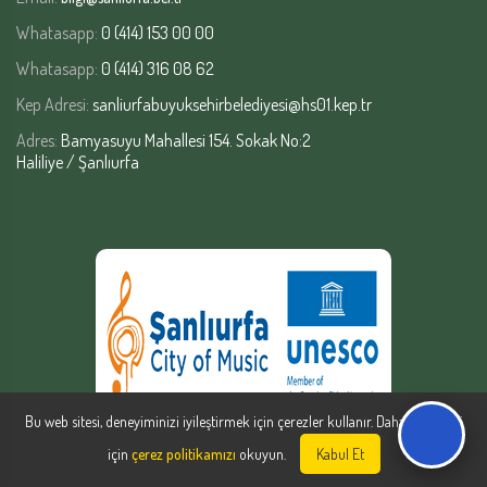
Whatasapp:
0 (414) 153 00 00
Whatasapp:
0 (414) 316 08 62
Kep Adresi:
sanliurfabuyuksehirbelediyesi@hs01.kep.tr
Adres:
Bamyasuyu Mahallesi 154. Sokak No:2
Haliliye / Şanlıurfa
Bu web sitesi, deneyiminizi iyileştirmek için çerezler kullanır. Daha fazla bilgi
için
çerez politikamızı
okuyun.
Kabul Et
Şanlıurfa Büyükşehir Belediyesi | Yazılım Şube Müdürlüğü © Copyright
2026