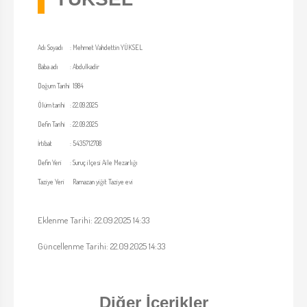
Adı Soyadı
:
Mehmet Vahdettin YÜKSEL
Baba adı
:
Abdulkadir
Doğum Tarihi
1984
Ölüm tarihi
:
22.09.2025
Defin Tarihi
:
22.09.2025
İrtibat
:
5435712708
Defin Yeri
:
Suruç ilçesi Aile Mezarlığı
Taziye Yeri
Ramazan yiğit Taziye evi
Eklenme Tarihi: 22.09.2025 14:33
Güncellenme Tarihi: 22.09.2025 14:33
Diğer İçerikler