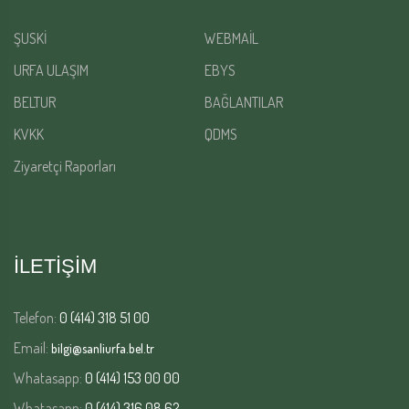
ŞUSKİ
WEBMAİL
URFA ULAŞIM
EBYS
BELTUR
BAĞLANTILAR
KVKK
QDMS
Ziyaretçi Raporları
İLETİŞİM
Telefon:
0 (414) 318 51 00
Email:
bilgi@sanliurfa.bel.tr
Whatasapp:
0 (414) 153 00 00
Whatasapp:
0 (414) 316 08 62