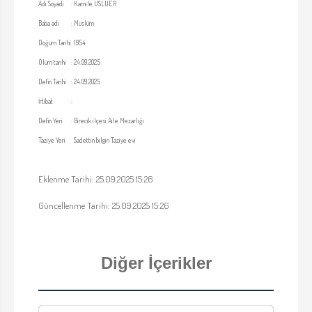
Adı Soyadı
:
Kamile USLUER
Baba adı
:
Müslüm
Doğum Tarihi
1954
Ölüm tarihi
:
24.09.2025
Defin Tarihi
:
24.09.2025
İrtibat
:
Defin Yeri
:
Birecik ilçesi Aile Mezarlığı
Taziye Yeri
Sadettin bilgin Taziye evi
Eklenme Tarihi: 25.09.2025 15:26
Güncellenme Tarihi: 25.09.2025 15:26
Diğer İçerikler