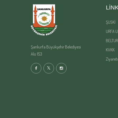
LIN
ŞUSKİ
URFA U
BELTUR
Şanlıurfa Büyükşehir Belediyesi
KVKK
Alo 153
Ziyaret