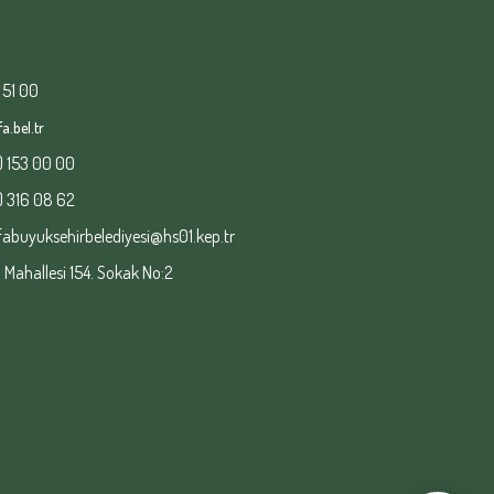
 51 00
a.bel.tr
) 153 00 00
) 316 08 62
fabuyuksehirbelediyesi@hs01.kep.tr
ahallesi 154. Sokak No:2