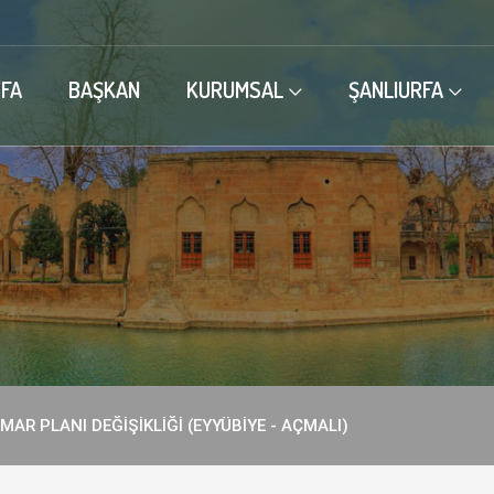
FA
BAŞKAN
KURUMSAL
ŞANLIURFA
MAR PLANI DEĞİŞİKLİĞİ (EYYÜBİYE - AÇMALI)