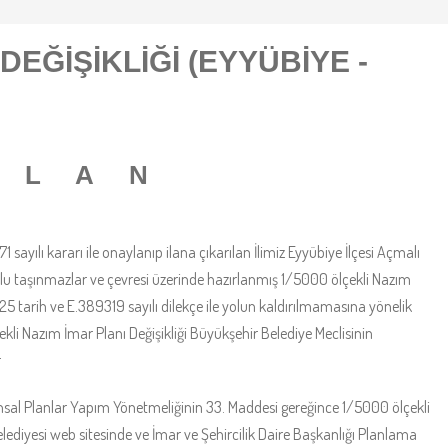
DEĞİŞİKLİĞİ (EYYÜBİYE -
İ L A N
 sayılı kararı ile onaylanıp ilana çıkarılan İlimiz Eyyübiye İlçesi Açmalı
nolu taşınmazlar ve çevresi üzerinde hazırlanmış 1/5000 ölçekli Nazım
25 tarih ve E.389319 sayılı dilekçe ile yolun kaldırılmamasına yönelik
kli Nazım İmar Planı Değişikliği Büyükşehir Belediye Meclisinin
r
al Planlar Yapım Yönetmeliğinin 33. Maddesi gereğince 1/5000 ölçekli
lediyesi web sitesinde ve İmar ve Şehircilik Daire Başkanlığı Planlama