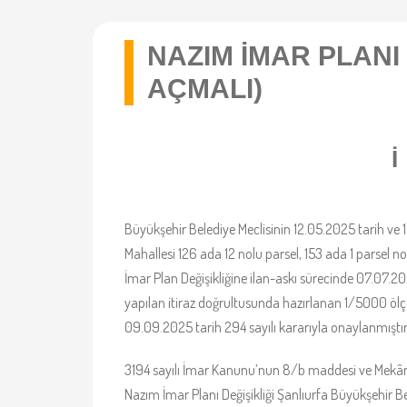
NAZIM İMAR PLANI 
AÇMALI)
Büyükşehir Belediye Meclisinin 12.05.2025 tarih ve 171
Mahallesi 126 ada 12 nolu parsel, 153 ada 1 parsel 
İmar Plan Değişikliğine ilan-askı sürecinde 07.07.20
yapılan itiraz doğrultusunda hazırlanan 1/5000 ölçe
09.09.2025 tarih 294 sayılı kararıyla onaylanmıştı
3194 sayılı İmar Kanunu’nun 8/b maddesi ve Mekâns
Nazım İmar Planı Değişikliği Şanlıurfa Büyükşehir Be