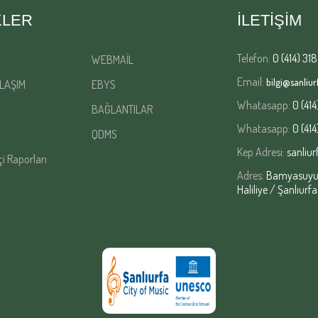
KLER
İLETİŞİM
Telefon:
0 (414) 318
WEBMAİL
Email:
bilgi@sanliurf
LAŞIM
EBYS
Whatasapp:
0 (414
BAĞLANTILAR
Whatasapp:
0 (414
QDMS
Kep Adresi:
sanliur
çi Raporları
Adres:
Bamyasuyu M
Haliliye / Şanlıurfa