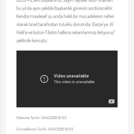
UCLG-MEWA Başkanımız Sayın Tayseer Abu-Sneıneh,
bu yıl da aynı şekilde Başkanlık görevini sürdürecektir.
Kendisi maalesef şu anda haklı bir mücadelenin neferi
olarak İsrail tarafından tutuklu durumda. Gazze'ye, Al
Halil’e ve bütün Filistin halkına selamlarımızı iletiyoruz”
şeklinde konuştu.
Eklenme Tarihi: 04.10.2025 19:03
Güncellenme Tarihi: 04.10.2025 19:03