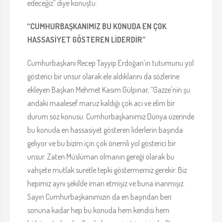
edeceğiz” diye konuştu.
“CUMHURBAŞKANIMIZ BU KONUDA EN ÇOK
HASSASİYET GÖSTEREN LİDERDİR”
Cumhurbaşkanı Recep Tayyip Erdoğan’ın tutumunu yol
gösterici bir unsur olarak ele aldıklarını da sözlerine
ekleyen Başkan Mehmet Kasım Gülpınar, “Gazze'nin şu
andaki maalesef maruz kaldığı çok acı ve elim bir
durum söz konusu. Cumhurbaşkanımız Dünya üzerinde
bu konuda en hassasiyet gösteren liderlerin başında
geliyor ve bu bizim için çok önemli yol gösterici bir
unsur. Zaten Müslüman olmanın gereği olarak bu
vahşete mutlak suretle tepki göstermemiz gerekir. Biz
hepimiz aynı şekilde iman etmişiz ve buna inanmışız.
Sayın Cumhurbaşkanımızın da en başından beri
sonuna kadar hep bu konuda hem kendisi hem