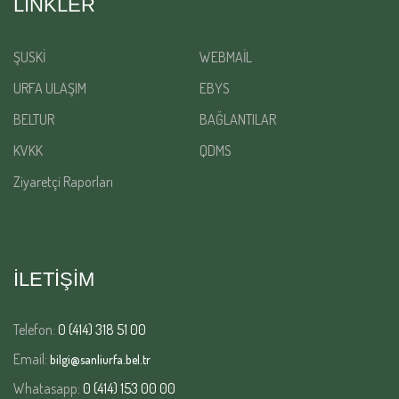
LINKLER
ŞUSKİ
WEBMAİL
URFA ULAŞIM
EBYS
BELTUR
BAĞLANTILAR
KVKK
QDMS
Ziyaretçi Raporları
İLETİŞİM
Telefon:
0 (414) 318 51 00
Email:
bilgi@sanliurfa.bel.tr
Whatasapp:
0 (414) 153 00 00