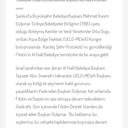
Cumhurbaşkanı Erdoğan’ın duruşunu kendilerine yön gösterici unsur olarak ele aldıklarını
söyledi.
Şanlıurfa Büyükşehir Belediye Başkanı Mehmet Kasım
Gülpınar Türkiye Belediyeler Birliğinin (TBB) üyesi
olduğu Birleşmiş Kentler ve Yerel Yönetimler Orta Doğu
ve Batı Asya Bölge Teşkilatı (UCLG-MEWA) Kongre
buluşmasında ‘Kardeş Şehir Protokolü’nü güncellendiği
Filistin'in Al Halil Belediye temsilcileri ile bir araya geldi.
İsrail tarafından esir alınan Al Halil Belediye Başkanı
Tayseer Abu-Sneıneh’i tekrardan UCLG-MEWA Başkanı
olarak oy birliği ile seçmenin haklı gururunu
yaşadıklarını ifade eden Başkan Gülpınar, her anlamda
Filistin ve Gazze’nin sesi olmaya devam edeceklerini
ifade etti. Gün içerisinde Filistin Destek Standını da
ziyaret eden Başkan Gülpınar, “Bu katliama, bu
soykırıma, bu vahşete tepkilerimize koymaya devam