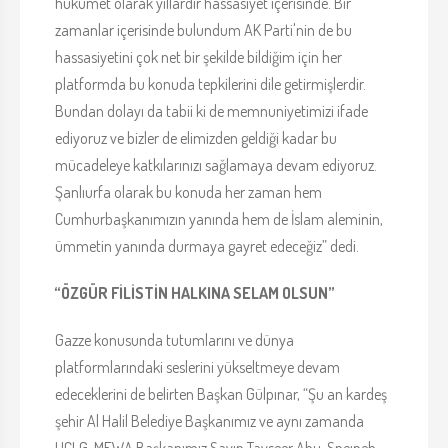
hükümet olarak yıllardır hassasiyet içerisinde. Bir
zamanlar içerisinde bulundum AK Parti'nin de bu
hassasiyetini çok net bir şekilde bildiğim için her
platformda bu konuda tepkilerini dile getirmişlerdir.
Bundan dolayı da tabii ki de memnuniyetimizi ifade
ediyoruz ve bizler de elimizden geldiği kadar bu
mücadeleye katkılarınızı sağlamaya devam ediyoruz.
Şanlıurfa olarak bu konuda her zaman hem
Cumhurbaşkanımızın yanında hem de İslam aleminin,
ümmetin yanında durmaya gayret edeceğiz” dedi.
“ÖZGÜR FİLİSTİN HALKINA SELAM OLSUN”
Gazze konusunda tutumlarını ve dünya
platformlarındaki seslerini yükseltmeye devam
edeceklerini de belirten Başkan Gülpınar, “Şu an kardeş
şehir Al Halil Belediye Başkanımız ve aynı zamanda