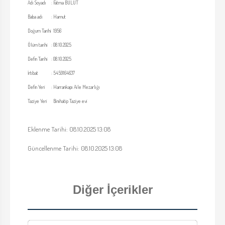
Adı Soyadı
:
Fatma BULUT
Baba adı
:
Hamut
Doğum Tarihi
1956
Ölüm tarihi
:
08.10.2025
Defin Tarihi
:
08.10.2025
İrtibat
:
5459164637
Defin Yeri
:
Harrankapı Aile Mezarlığı
Taziye Yeri
Binihatip Taziye evi
Eklenme Tarihi: 08.10.2025 13:08
Güncellenme Tarihi: 08.10.2025 13:08
Diğer İçerikler