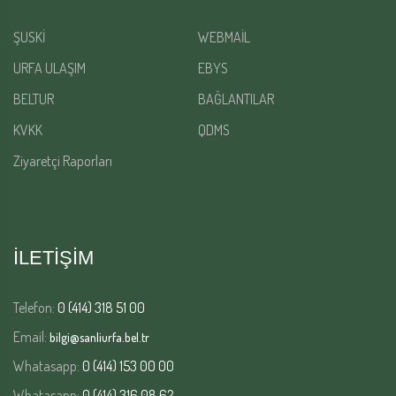
ŞUSKİ
WEBMAİL
URFA ULAŞIM
EBYS
BELTUR
BAĞLANTILAR
KVKK
QDMS
Ziyaretçi Raporları
İLETİŞİM
Telefon:
0 (414) 318 51 00
Email:
bilgi@sanliurfa.bel.tr
Whatasapp:
0 (414) 153 00 00
Whatasapp:
0 (414) 316 08 62