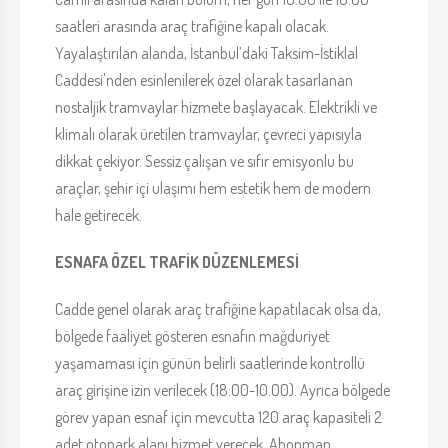
saatleri arasında araç trafiğine kapalı olacak.
Yayalaştırılan alanda, İstanbul’daki Taksim-İstiklal
Caddesi'nden esinlenilerek özel olarak tasarlanan
nostaljik tramvaylar hizmete başlayacak. Elektrikli ve
klimalı olarak üretilen tramvaylar, çevreci yapısıyla
dikkat çekiyor. Sessiz çalışan ve sıfır emisyonlu bu
araçlar, şehir içi ulaşımı hem estetik hem de modern
hale getirecek.
ESNAFA ÖZEL TRAFİK DÜZENLEMESİ
Cadde genel olarak araç trafiğine kapatılacak olsa da,
bölgede faaliyet gösteren esnafın mağduriyet
yaşamaması için günün belirli saatlerinde kontrollü
araç girişine izin verilecek (18:00-10.00). Ayrıca bölgede
görev yapan esnaf için mevcutta 120 araç kapasiteli 2
adet otopark alanı hizmet verecek. Abonman