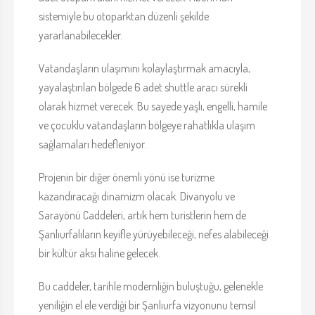
sistemiyle bu otoparktan düzenli şekilde
yararlanabilecekler.
Vatandaşların ulaşımını kolaylaştırmak amacıyla,
yayalaştırılan bölgede 6 adet shuttle aracı sürekli
olarak hizmet verecek. Bu sayede yaşlı, engelli, hamile
ve çocuklu vatandaşların bölgeye rahatlıkla ulaşım
sağlamaları hedefleniyor.
Projenin bir diğer önemli yönü ise turizme
kazandıracağı dinamizm olacak. Divanyolu ve
Sarayönü Caddeleri, artık hem turistlerin hem de
Şanlıurfalıların keyifle yürüyebileceği, nefes alabileceği
bir kültür aksı haline gelecek.
Bu caddeler, tarihle modernliğin buluştuğu, gelenekle
yeniliğin el ele verdiği bir Şanlıurfa vizyonunu temsil