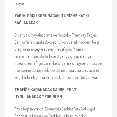
ediyor.
TARİHİ DOKU KORUNACAK, TURİZME KATKI
SAĞLANACAK
Divanyolu Yayalaştırma ve Nostaljik Tramvay Projesi,
Şanlıurfa’nın tarihi dokusunu koruyarak modern kent
ulaşımına entegre etmeyi hedefliyor. Projenin
tamamlanmasıyla birlikte Divanyolu, yayalar için
huzurlu, esnaf için canlı, kent için ise simgesel bir cazibe
merkezine dönüşecek. Bu dönüşümün, turizm, ticaret
ve şehir kimliğine önemli katkılar sunması bekleniyor.
TRAFİĞE KAPANACAK CADDELER VE
UYGULANACAK TEDBİRLER
Proje kapsamında, Divanyolu Caddesi’nin Balıklıgöl
Caddesi ve Meşarkiye Caddesi ile kesişiminden