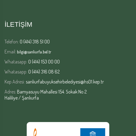
İLETİŞİM
Telefon:
0 (414) 318 51 00
Email:
bilgi@sanliurfa.bel.tr
Whatasapp:
0 (414) 153 00 00
Whatasapp:
0 (414) 316 08 62
Kep Adresi:
sanliurfabuyuksehirbelediyesi@hs01.kep.tr
Adres:
Bamyasuyu Mahallesi 154. Sokak No:2
Haliliye / Şanlıurfa