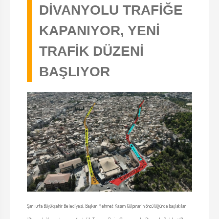
DİVANYOLU TRAFİĞE
KAPANIYOR, YENİ
TRAFİK DÜZENİ
BAŞLIYOR
Şanlıurfa Büyükşehir Belediyesi, Başkan Mehmet Kasım Gülpınar’ın öncülüğünde başlatılan