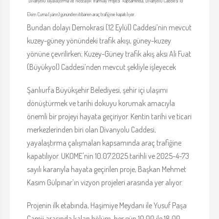
“Divanyolu Yayalaştırma ve Nostaljik Tramvay Projesi” kapsamında, Divanyolu Caddesi 10
Ekim Cuma (yarın) gününden itibaren araç trafiğine kapatılıyor.
Bundan dolayı Demokrasi (12 Eylül) Caddesi’nin mevcut
kuzey-güney yönündeki trafik akışı, güney-kuzey
yönüne çevrilirken; Kuzey-Güney trafik akış aksı Ali Fuat
(Büyükyol) Caddesi’nden mevcut şekliyle işleyecek
Şanlıurfa Büyükşehir Belediyesi, şehir içi ulaşımı
dönüştürmek ve tarihi dokuyu korumak amacıyla
önemli bir projeyi hayata geçiriyor. Kentin tarihi ve ticari
merkezlerinden biri olan Divanyolu Caddesi,
yayalaştırma çalışmaları kapsamında araç trafiğine
kapatılıyor. UKOME'nin 10.07.2025 tarihli ve 2025-4-73
sayılı kararıyla hayata geçirilen proje, Başkan Mehmet
Kasım Gülpınar’ın vizyon projeleri arasında yer alıyor.
Projenin ilk etabında, Haşimiye Meydanı ile Yusuf Paşa
Camii arasında kalan bölüm, her gün 10.00 ile 18.00