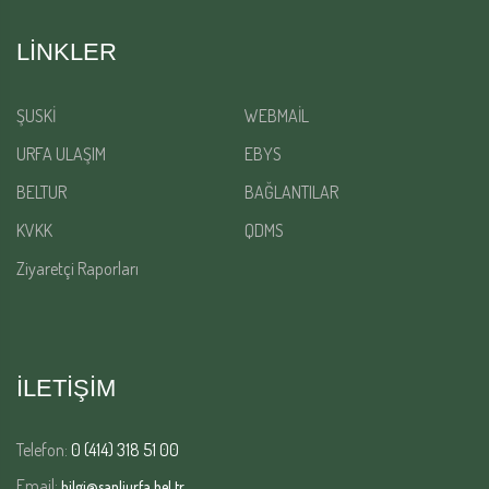
LINKLER
ŞUSKİ
WEBMAİL
URFA ULAŞIM
EBYS
BELTUR
BAĞLANTILAR
KVKK
QDMS
Ziyaretçi Raporları
İLETİŞİM
Telefon:
0 (414) 318 51 00
Email:
bilgi@sanliurfa.bel.tr