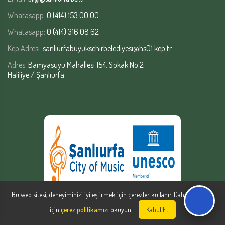
Whatasapp:
0 (414) 153 00 00
Whatasapp:
0 (414) 316 08 62
Kep Adresi:
sanliurfabuyuksehirbelediyesi@hs01.kep.tr
Adres:
Bamyasuyu Mahallesi 154. Sokak No:2
Haliliye / Şanlıurfa
Bu web sitesi, deneyiminizi iyileştirmek için çerezler kullanır. Daha fazla bilgi
için
çerez politikamızı
okuyun.
Kabul Et
Şanlıurfa Büyükşehir Belediyesi | Yazılım Şube Müdürlüğü © Copyright
2026