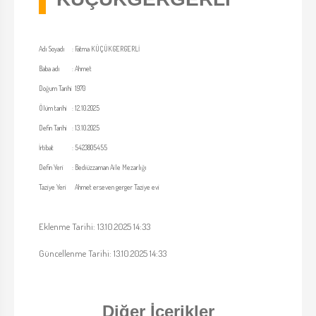
Adı Soyadı
:
Fatma KÜÇÜKGERGERLİ
Baba adı
:
Ahmet
Doğum Tarihi
1970
Ölüm tarihi
:
12.10.2025
Defin Tarihi
:
13.10.2025
İrtibat
:
5423805455
Defin Yeri
:
Bediüzzaman Aile Mezarlığı
Taziye Yeri
Ahmet erseven gerger Taziye evi
Eklenme Tarihi: 13.10.2025 14:33
Güncellenme Tarihi: 13.10.2025 14:33
Diğer İçerikler