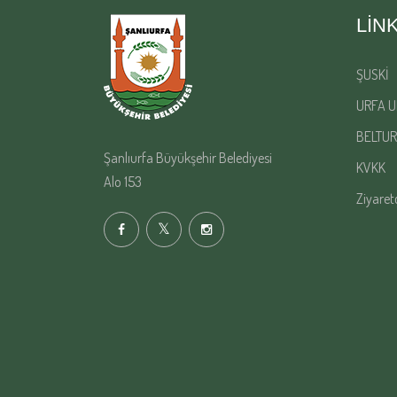
LIN
ŞUSKİ
URFA U
BELTUR
Şanlıurfa Büyükşehir Belediyesi
KVKK
Alo 153
Ziyaret