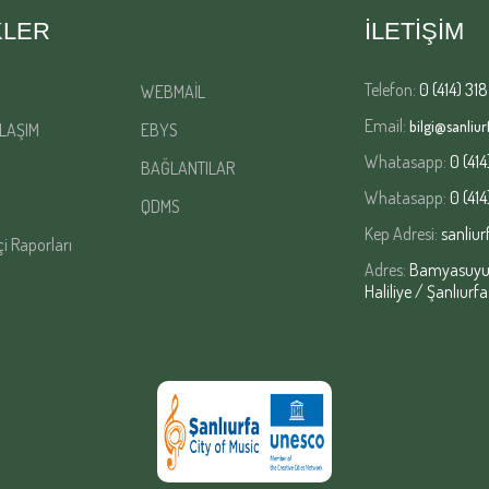
KLER
İLETİŞİM
Telefon:
0 (414) 318
WEBMAİL
Email:
bilgi@sanliurf
LAŞIM
EBYS
Whatasapp:
0 (414
BAĞLANTILAR
Whatasapp:
0 (414
QDMS
Kep Adresi:
sanliur
çi Raporları
Adres:
Bamyasuyu M
Haliliye / Şanlıurfa