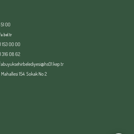
 51 00
a.bel.tr
) 153 00 00
) 316 08 62
fabuyuksehirbelediyesi@hs01.kep.tr
ahallesi 154. Sokak No:2