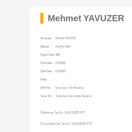
Mehmet YAVUZER
Adı Soyadı
:
Mehmet YAVUZER
Baba adı
:
Mustafa Hakkı
Doğum Tarihi
1963
Ölüm tarihi
:
13.10.2025
Defin Tarihi
:
13.10.2025
İrtibat
:
Defin Yeri
:
Suruç ilçesi Aile Mezarlığı
Taziye Yeri
Suruç ilçesi Hacı osman Taziye evi
Eklenme Tarihi: 14.10.2025 11:17
Güncellenme Tarihi: 14.10.2025 11:17