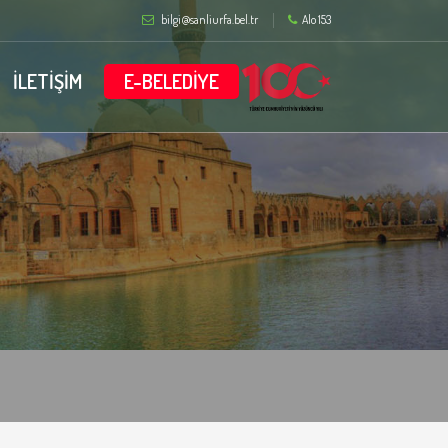
bilgi@sanliurfa.bel.tr
Alo 153
İLETİŞİM
E-BELEDİYE