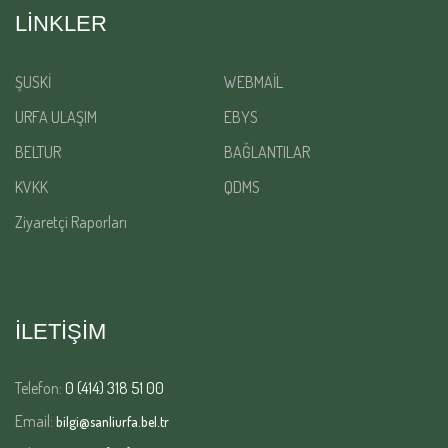
LINKLER
ŞUSKİ
WEBMAİL
URFA ULAŞIM
EBYS
BELTUR
BAĞLANTILAR
KVKK
QDMS
Ziyaretçi Raporları
İLETİŞİM
Telefon:
0 (414) 318 51 00
Email:
bilgi@sanliurfa.bel.tr