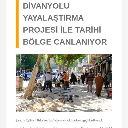
DİVANYOLU
YAYALAŞTIRMA
PROJESİ İLE TARİHİ
BÖLGE CANLANIYOR
Şanlıurfa Büyükşehir Belediyesi tarafından kentin kalbinde hayata geçirilen Divanyolu