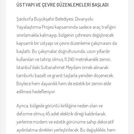
ÜSTYAPI VE ÇEVRE DÜZENLEMELERİ BAŞLADI
Şanlıurfa Büyükşehir Belediyesi, Divanyolu
Yayalaştırma Projesi kapsamında sadece araç trafiğini
sınırlamakla kalmayıp, bölgenin çehresini değiştirecek
kapsamlı bir üstyapı ve çevre düzenleme çalışmasını da
başlattı. Bu çalışmalar doğrultusunda, uzun yıllardır
kullanılan ve tahrip olmuş 11.240 metrekarelik zemin,
İstanbul’daki Sultanahmet Meydanı örnek alınarak
tamburlu bazalt ve granit taşlarla yeniden döşenecek.
Böylece hem dayanıklı hem de estetik bir zemin elde
edilmesi hedefleniyor.
Ayrıca, bölgede görüntü kirliliğine neden olan ve
deforme olmuş 45 adet elektrik direği kaldırılarak,
yerlerine modern ve estetik görünüme sahip dekoratif
aydınlatma direkleri yerleştirilecek. Bu değişiklikle, hem