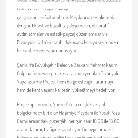
Yayalaştırma Projesi ile bölge, nostaljik tramvayı ve yaya dostu düzenlemesiyle adeta İstiklal
Caddesi’ni andırıyor. Proje kapsamında üstyapı
çalışmaları ise Sultanahmet Meydanı örnek alınarak
ilerliyor. Granit ve bazalt taş döşemeleri, dekoratif
aydınlatmalar ve estetik peyzaj düzenlemeleriyle
Divanyolu, Urfa’nın tarihi dokusunu koruyarak modern
bir cazibe merkezine dönüşüyor.
Şanlıurfa Büyükşehir Belediye Başkanı Mehmet Kasım
Gülpınar’ın vizyon projeleri arasında yer alan Divanyolu
Yayalaştırma Projesi, hem bölge estetiğini artırmayı
hem de kent yaşam kalitesini yükseltmeyi hedefliyor.
Proje kapsamında, Şanlıurfa’nın en işlek ve tarihi
bölgelerinden biri olan Haşimiye Meydanı ile Yusuf Paşa
Camii arasındaki güzergâh, her gün saat 10.00 ile 18.00
arasında araç trafiğine kapatılıyor. Bu uygulama ile
bölgede yaya hareketliliği teşvik edilirken, kent halkının