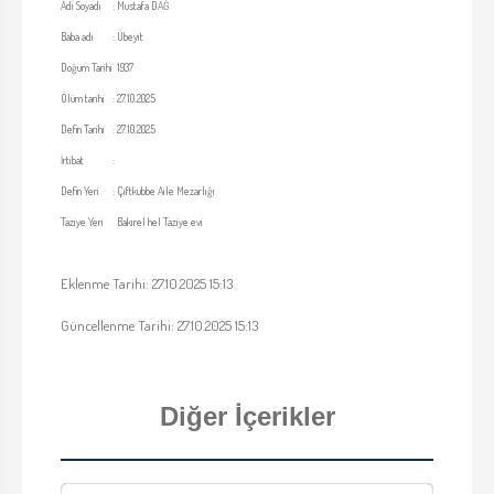
Adı Soyadı
:
Mustafa DAĞ
Baba adı
:
Übeyit
Doğum Tarihi
1937
Ölüm tarihi
:
27.10.2025
Defin Tarihi
:
27.10.2025
İrtibat
:
Defin Yeri
:
Çiftkubbe Aile Mezarlığı
Taziye Yeri
Bakırel hel Taziye evi
Eklenme Tarihi: 27.10.2025 15:13
Güncellenme Tarihi: 27.10.2025 15:13
Diğer İçerikler