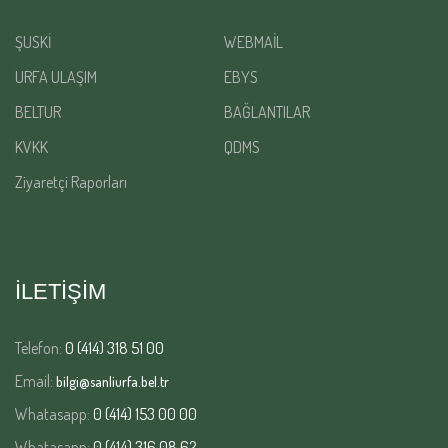
ŞUSKİ
WEBMAİL
URFA ULAŞIM
EBYS
BELTUR
BAĞLANTILAR
KVKK
QDMS
Ziyaretçi Raporları
İLETİŞİM
Telefon:
0 (414) 318 51 00
Email:
bilgi@sanliurfa.bel.tr
Whatasapp:
0 (414) 153 00 00
Whatasapp:
0 (414) 316 08 62