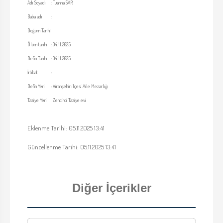
Adı Soyadı
:
Tuanna SAR
Baba adı
:
Doğum Tarihi
Ölüm tarihi
:
04.11.2025
Defin Tarihi
:
04.11.2025
İrtibat
:
Defin Yeri
:
Viranşehir ilçesi Aile Mezarlığı
Taziye Yeri
Zencirci Taziye evi
Eklenme Tarihi: 05.11.2025 13:41
Güncellenme Tarihi: 05.11.2025 13:41
Diğer İçerikler