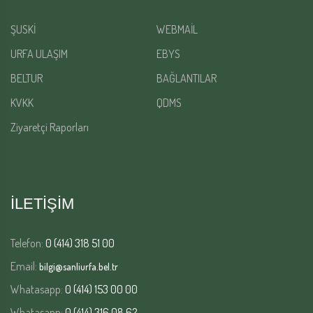
ŞUSKİ
WEBMAİL
URFA ULAŞIM
EBYS
BELTUR
BAĞLANTILAR
KVKK
QDMS
Ziyaretçi Raporları
İLETİŞİM
Telefon:
0 (414) 318 51 00
Email:
bilgi@sanliurfa.bel.tr
Whatasapp:
0 (414) 153 00 00
Whatasapp:
0 (414) 316 08 62