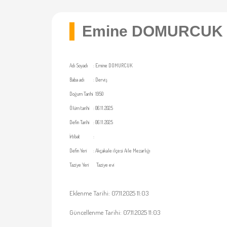
Emine DOMURCUK
Adı Soyadı
:
Emine DOMURCUK
Baba adı
:
Derviş
Doğum Tarihi
1950
Ölüm tarihi
:
06.11.2025
Defin Tarihi
:
06.11.2025
İrtibat
:
Defin Yeri
:
Akçakale ilçesi Aile Mezarlığı
Taziye Yeri
Taziye evi
Eklenme Tarihi: 07.11.2025 11:03
Güncellenme Tarihi: 07.11.2025 11:03