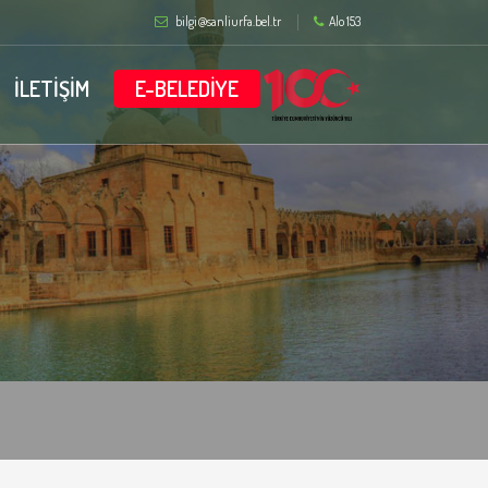
bilgi@sanliurfa.bel.tr
Alo 153
İLETİŞİM
E-BELEDİYE