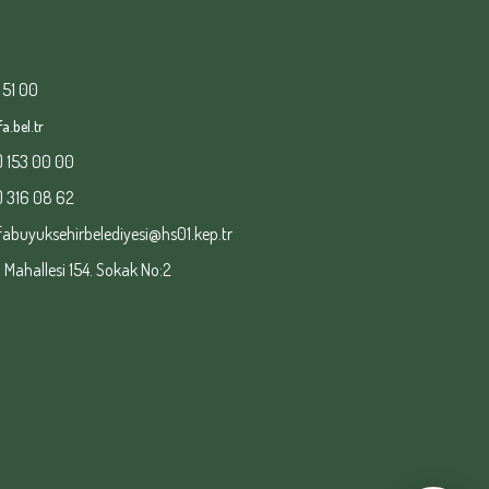
 51 00
a.bel.tr
) 153 00 00
) 316 08 62
fabuyuksehirbelediyesi@hs01.kep.tr
ahallesi 154. Sokak No:2