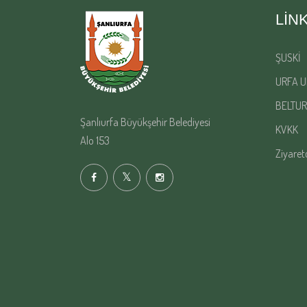
LIN
ŞUSKİ
URFA U
BELTUR
Şanlıurfa Büyükşehir Belediyesi
KVKK
Alo 153
Ziyaret