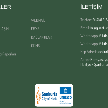
KLER
İLETİŞİM
Telefon:
0 (414) 318
WEBMAİL
Email:
bilgi@sanliurf
LAŞIM
EBYS
Whatasapp:
0 (414
BAĞLANTILAR
Whatasapp:
0 (414
QDMS
Kep Adresi:
sanliur
çi Raporları
Adres:
Bamyasuyu M
Haliliye / Şanlıurfa