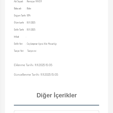
Adı Soyadı
:
Remziye YAVER
Baba adı
:
Bubo
Doğum Tarihi
1974
Ölüm tarihi
:
10.11.2025
Defin Tarihi
:
10.11.2025
İrtibat
:
Defin Yeri
:
Ceylanpınar ilçesi Aile Mezarlığı
Taziye Yeri
Taziye evi
Eklenme Tarihi: 11.11.2025 15:05
Güncellenme Tarihi: 11.11.2025 15:05
Diğer İçerikler