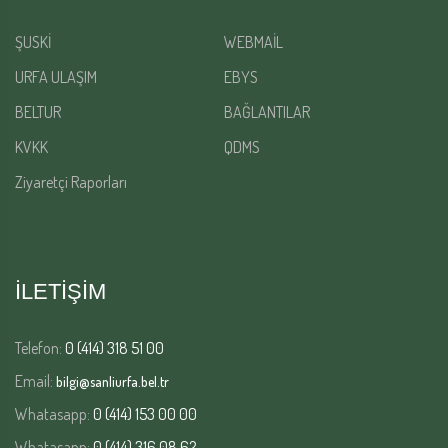
ŞUSKİ
WEBMAİL
URFA ULAŞIM
EBYS
BELTUR
BAĞLANTILAR
KVKK
QDMS
Ziyaretçi Raporları
İLETİŞİM
Telefon:
0 (414) 318 51 00
Email:
bilgi@sanliurfa.bel.tr
Whatasapp:
0 (414) 153 00 00
Whatasapp:
0 (414) 316 08 62